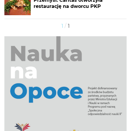
Przemyśl: Caritas otworzyła
restaurację na dworcu PKP
/
1
1