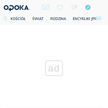
KOŚCIÓŁ
ŚWIAT
RODZINA
ENCYKLIKI JPII
SE
ad