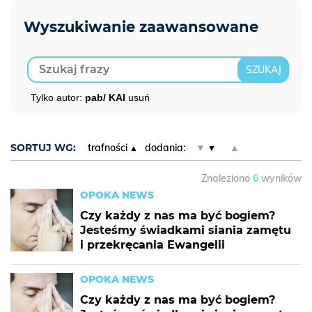
Tylko autor:
pab/ KAI
usuń
SORTUJ WG:
trafności
dodania:
▼
▲
Znaleziono
6
wyników
OPOKA NEWS
Czy każdy z nas ma być bogiem?
Jesteśmy świadkami siania zamętu
i przekręcania Ewangelii
OPOKA NEWS
Czy każdy z nas ma być bogiem?