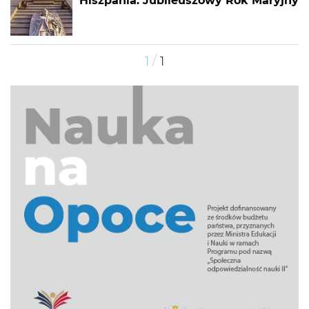
Hiszpania: Jubileuszowy Rok Maryjny
/
1
1