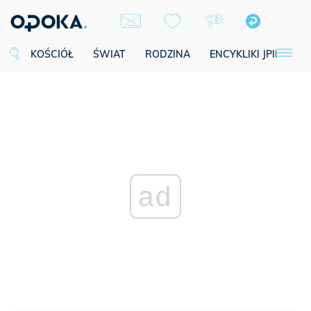
KOŚCIÓŁ
ŚWIAT
RODZINA
ENCYKLIKI JPII
SE
ad