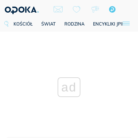
KOŚCIÓŁ
ŚWIAT
RODZINA
ENCYKLIKI JPII
SE
ad