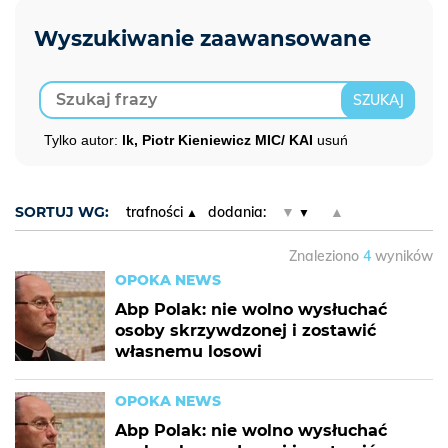
Tylko autor:
lk, Piotr Kieniewicz MIC/ KAI
usuń
SORTUJ WG:
trafności
dodania:
▼
▲
Znaleziono
4
wyników
OPOKA NEWS
Abp Polak: nie wolno wysłuchać
osoby skrzywdzonej i zostawić
własnemu losowi
OPOKA NEWS
Abp Polak: nie wolno wysłuchać