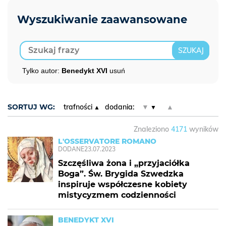
Tylko autor:
Benedykt XVI
usuń
SORTUJ WG:
trafności
dodania:
▼
▲
Znaleziono
4171
wyników
L'OSSERVATORE ROMANO
DODANE
23.07.2023
Szczęśliwa żona i „przyjaciółka
Boga”. Św. Brygida Szwedzka
inspiruje współczesne kobiety
mistycyzmem codzienności
BENEDYKT XVI