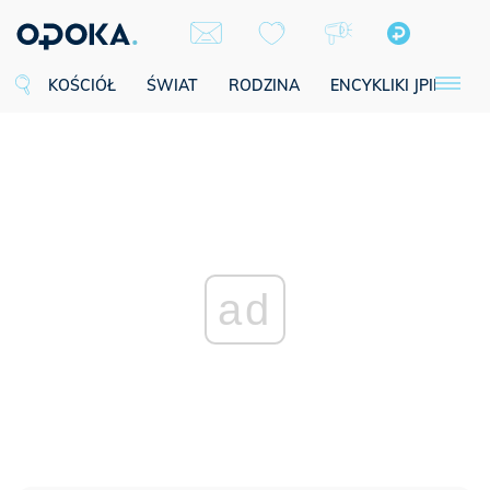
KOŚCIÓŁ
ŚWIAT
RODZINA
ENCYKLIKI JPII
SE
ad