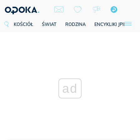
KOŚCIÓŁ
ŚWIAT
RODZINA
ENCYKLIKI JPII
SE
ad