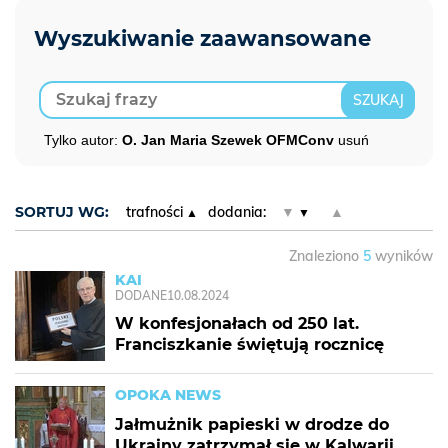
Tylko autor:
O. Jan Maria Szewek OFMConv
usuń
SORTUJ WG:
trafności
dodania:
▼
▲
Znaleziono
5
wyników
KAI
DODANE
10.08.2024
W konfesjonałach od 250 lat.
Franciszkanie świętują rocznicę
OPOKA NEWS
Jałmużnik papieski w drodze do
Ukrainy zatrzymał się w Kalwarii