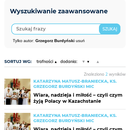
Tylko autor:
Grzegorz Burdyński
usuń
SORTUJ WG:
trafności
dodania:
▼
▲
Znaleziono
2
wyników
KATARZYNA MATUSZ-BRANIECKA, KS.
GRZEGORZ BURDYŃSKI MIC
Wiara, nadzieja i miłość – czyli czym
żyją Polacy w Kazachstanie
KATARZYNA MATUSZ-BRANIECKA, KS.
GRZEGORZ BURDYŃSKI MIC
Wiara, nadzieja i miłość – czyli czym