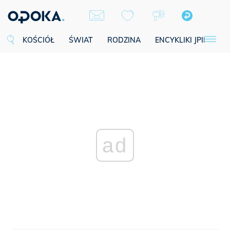
KOŚCIÓŁ
ŚWIAT
RODZINA
ENCYKLIKI JPII
SE
ad