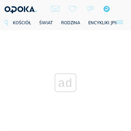
KOŚCIÓŁ
ŚWIAT
RODZINA
ENCYKLIKI JPII
SE
ad