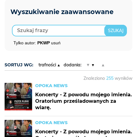
Tylko autor:
PKWP
usuń
SORTUJ WG:
trafności
dodania:
▼
▲
Znaleziono
255
wyników
OPOKA NEWS
Koncerty - Z powodu mojego imienia.
Oratorium prześladowanych za
wiarę.
OPOKA NEWS
Koncerty - Z powodu mojego imienia.