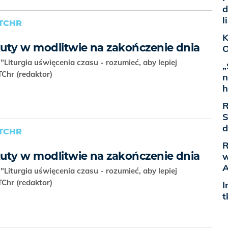
d
l
TCHR
K
uty w modlitwie na zakończenie dnia
O
"Liturgia uświęcenia czasu - rozumieć, aby lepiej
„
TChr (redaktor)
n
h
R
S
d
TCHR
R
uty w modlitwie na zakończenie dnia
w
A
"Liturgia uświęcenia czasu - rozumieć, aby lepiej
TChr (redaktor)
I
t