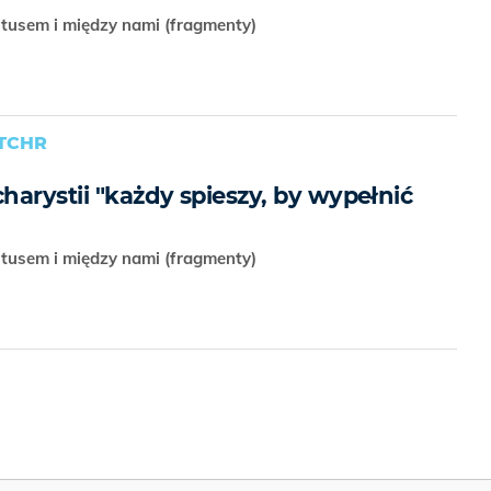
stusem i między nami (fragmenty)
TCHR
arystii "każdy spieszy, by wypełnić
stusem i między nami (fragmenty)