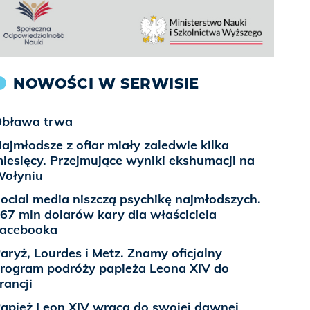
NOWOŚCI W SERWISIE
bława trwa
ajmłodsze z ofiar miały zaledwie kilka
iesięcy. Przejmujące wyniki ekshumacji na
ołyniu
ocial media niszczą psychikę najmłodszych.
67 mln dolarów kary dla właściciela
acebooka
aryż, Lourdes i Metz. Znamy oficjalny
rogram podróży papieża Leona XIV do
rancji
apież Leon XIV wraca do swojej dawnej