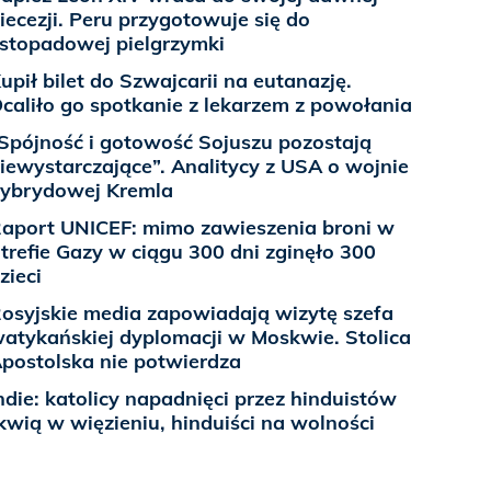
iecezji. Peru przygotowuje się do
istopadowej pielgrzymki
upił bilet do Szwajcarii na eutanazję.
caliło go spotkanie z lekarzem z powołania
Spójność i gotowość Sojuszu pozostają
iewystarczające”. Analitycy z USA o wojnie
ybrydowej Kremla
aport UNICEF: mimo zawieszenia broni w
trefie Gazy w ciągu 300 dni zginęło 300
zieci
osyjskie media zapowiadają wizytę szefa
atykańskiej dyplomacji w Moskwie. Stolica
postolska nie potwierdza
ndie: katolicy napadnięci przez hinduistów
kwią w więzieniu, hinduiści na wolności