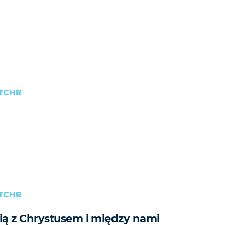
TCHR
TCHR
ą z Chrystusem i między nami