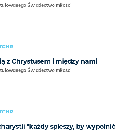
tytułowanego Świadectwo miłości
TCHR
ą z Chrystusem i między nami
tytułowanego Świadectwo miłości
TCHR
arystii "każdy spieszy, by wypełnić