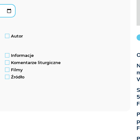
Autor
O
Informacje
Komentarze liturgiczne
N
Filmy
m
Źródło
W
S
5
F
P
p
F
P