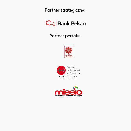
Partner strategiczny:
Partner portalu: