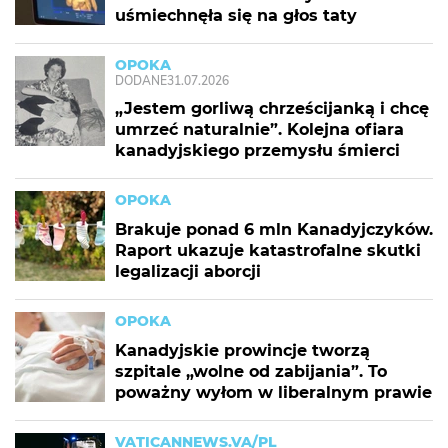
uśmiechnęła się na głos taty
OPOKA
DODANE
31.07.2026
„Jestem gorliwą chrześcijanką i chcę
umrzeć naturalnie”. Kolejna ofiara
kanadyjskiego przemysłu śmierci
OPOKA
Brakuje ponad 6 mln Kanadyjczyków.
Raport ukazuje katastrofalne skutki
legalizacji aborcji
OPOKA
Kanadyjskie prowincje tworzą
szpitale „wolne od zabijania”. To
poważny wyłom w liberalnym prawie
VATICANNEWS.VA/PL