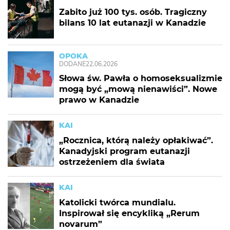
Zabito już 100 tys. osób. Tragiczny
bilans 10 lat eutanazji w Kanadzie
OPOKA
DODANE
22.06.2026
Słowa św. Pawła o homoseksualizmie
mogą być „mową nienawiści”. Nowe
prawo w Kanadzie
KAI
„Rocznica, którą należy opłakiwać”.
Kanadyjski program eutanazji
ostrzeżeniem dla świata
KAI
Katolicki twórca mundialu.
Inspirował się encykliką „Rerum
novarum”