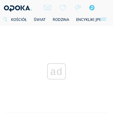
KOŚCIÓŁ
ŚWIAT
RODZINA
ENCYKLIKI JPII
SE
ad