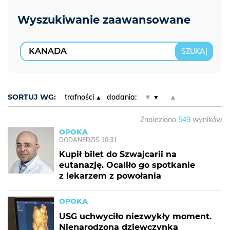
SORTUJ WG:
trafności
dodania:
▼
▲
Znaleziono
549
wyników
OPOKA
DODANE
DZIŚ 10:31
Kupił bilet do Szwajcarii na
eutanazję. Ocaliło go spotkanie
z lekarzem z powołania
OPOKA
USG uchwyciło niezwykły moment.
Nienarodzona dziewczynka