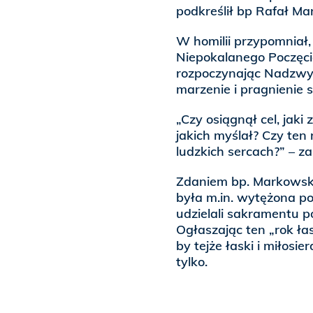
podkreślił bp Rafał Ma
W homilii przypomniał,
Niepokalanego Poczęci
rozpoczynając Nadzwycz
marzenie i pragnienie 
„Czy osiągnął cel, jaki
jakich myślał? Czy ten
ludzkich sercach?” – z
Zdaniem bp. Markowsk
była m.in. wytężona p
udzielali sakramentu po
Ogłaszając ten „rok łas
by tejże łaski i miłosie
tylko.