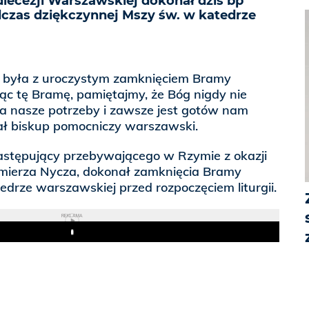
diecezji Warszawskiej dokonał dziś bp
czas dziękczynnej Mszy św. w katedrze
 była z uroczystym zamknięciem Bramy
jąc tę Bramę, pamiętajmy, że Bóg nigdy nie
 nasze potrzeby i zawsze jest gotów nam
ał biskup pomocniczy warszawski.
astępujący przebywającego w Rzymie z okazji
imierza Nycza, dokonał zamknięcia Bramy
tedrze warszawskiej przed rozpoczęciem liturgii.
REKLAMA
Play