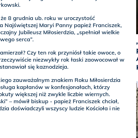
rkowski.
 że 8 grudnia ub. roku w uroczystość
a Najświętszej Maryi Panny papież Franciszek,
ajny Jubileusz Miłosierdzia, „spełniał wielkie
swego serca”.
 zamierzał? Czy ten rok przyniósł takie owoce, o
 rzeczywiście niezwykły rok łaski zaowocował w
astanawiał się kaznodzieja.
iego zauważalnym znakiem Roku Miłosierdzia
osługa kapłanów w konfesjonałach, którzy
kuty większej niż zwykle liczbie wiernych.
ki” – mówił biskup - papież Franciszek chciał,
rdzia doświadczyli wszyscy ludzie Kościoła i nie