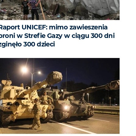
Raport UNICEF: mimo zawieszenia
broni w Strefie Gazy w ciągu 300 dni
zginęło 300 dzieci