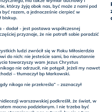
cz fizycznego, ma także wymiar duchowy i
zie, którzy żyją obok nas, być może z nami pod
być razem, a jednocześnie cierpieć w
 biskup.
a - dodał - jest postawa współczesnej
częściej przyznaje, że nie potrafi sobie poradzić
ystkich ludzi zwrócił się w Roku Miłosierdzia
wi do nich: nie jesteście sami, bo nieustannie
ycia towarzyszy wam Jezus Chrystus
nikogo nie odrzucił, nie potępił. Jeżeli my nawet
chodzi – tłumaczył bp Markowski.
nigdy nikogo nie przekreśla” – zaznaczył
idiecezji warszawskiej podkreślił, że świat, w
iatem mocno podzielonym. I nie trzeba być