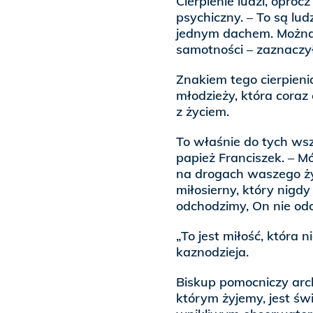
Cierpienie ludzi, opró
psychiczny. – To są lud
jednym dachem. Można 
samotności – zaznaczył
Znakiem tego cierpieni
młodzieży, która coraz 
z życiem.
To właśnie do tych wsz
papież Franciszek. – Mó
na drogach waszego ż
miłosierny, który nigdy 
odchodzimy, On nie od
„To jest miłość, która 
kaznodzieja.
Biskup pomocniczy arch
którym żyjemy, jest św