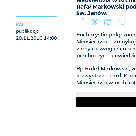
Miłosierdzia w Archi
Rafał Markowski pod
św. Janów.
KAI
publikacja
Eucharystia połączona
20.11.2016 14:00
Miłosierdzia. - Zamyka
zamyka swego serca na
przebaczyć – powiedzi
Bp Rafał Markowski, z
konsystorza kard. Kaz
Miłosierdzia w archika