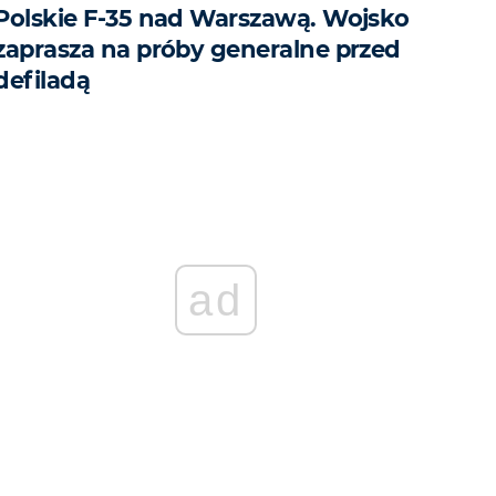
Polskie F-35 nad Warszawą. Wojsko
zaprasza na próby generalne przed
defiladą
ad