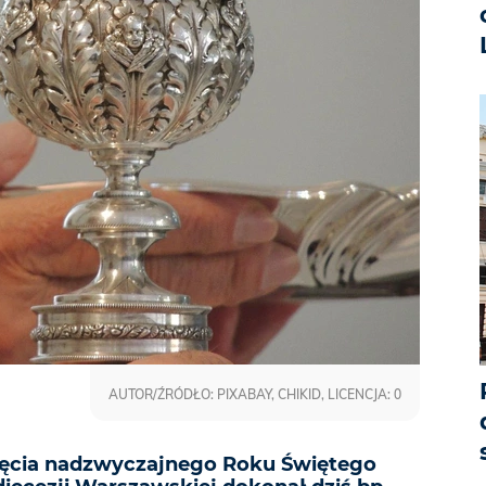
AUTOR/ŹRÓDŁO: PIXABAY, CHIKID, LICENCJA: 0
ęcia nadzwyczajnego Roku Świętego