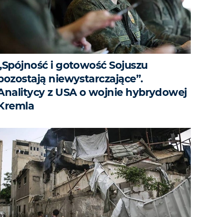
„Spójność i gotowość Sojuszu
pozostają niewystarczające”.
Analitycy z USA o wojnie hybrydowej
Kremla