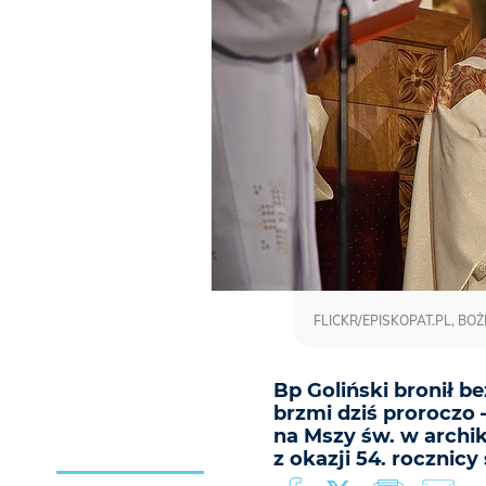
FLICKR/EPISKOPAT.PL, BOŻ
Bp Goliński bronił b
brzmi dziś proroczo 
na Mszy św. w archi
z okazji 54. rocznicy