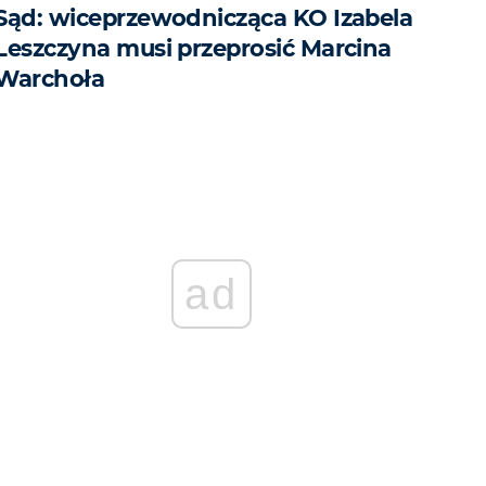
Sąd: wiceprzewodnicząca KO Izabela
Leszczyna musi przeprosić Marcina
Warchoła
ad