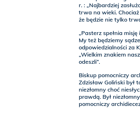
r. : „Najbardziej zasłu
trwa na wieki. Chociaż
że będzie nie tylko trwa
„Pasterz spełnia misję 
My też będziemy sądzen
odpowiedzialności za K
„Wielkim znakiem naszej
odeszli”.
Biskup pomocniczy archi
Zdzisław Goliński był t
niezłomny choć niesłyc
prawdą. Był niezłomny 
pomocniczy archidiecez