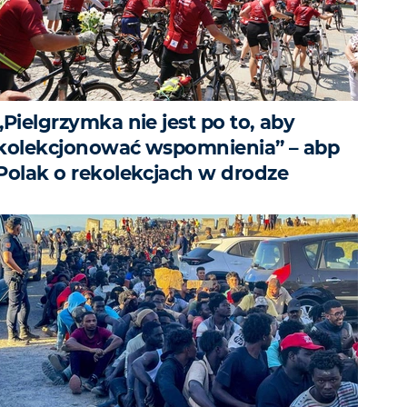
„Pielgrzymka nie jest po to, aby
kolekcjonować wspomnienia” – abp
Polak o rekolekcjach w drodze