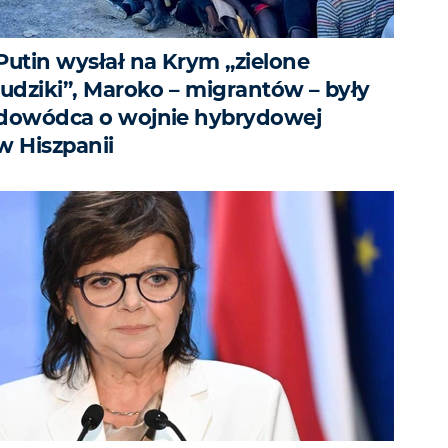
Putin wysłał na Krym „zielone
ludziki”, Maroko – migrantów – były
dowódca o wojnie hybrydowej
w Hiszpanii