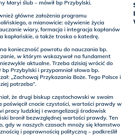
ny Maryi ślub – mówił bp Przybylski.
wnież główne założenia programu
olińskiego, a mianowicie: ożywienie życia
nauczanie wiary, formacja i integracja kapłanów
a kapłańskie, a także troska o katedrę.
 na konieczność powrotu do nauczania bp.
uczanie, w którym wskazywał na fundament
niezwykle aktualne. Trzeba dzisiaj wrócić do
 bp Przybylski i przypomniał słowa bp.
czał: „Zachowaj Przykazania Boże. Tego Polsce i
iej potrzeba”.
niał, że drugi biskup częstochowski w swoim
 poświęcił cnocie czystości, wartości prawdy w
i pracy ludzkiej i ewangelizacji środowisk
ski bronił bezwzględnej wartości prawdy. Ten
czo, gdy w naszych czasach mnoży się kłamstwo
cznością i poprawnością polityczną – podkreślił