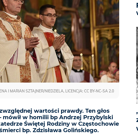
ENA I MARIAN SZTAJNER/NIEDZIELA, LICENCJA: CC BY-NC-SA 2.0
ezwzględnej wartości prawdy. Ten głos
– mówił w homilii bp Andrzej Przybylski
katedrze Świętej Rodziny w Częstochowie
 śmierci bp. Zdzisława Golińskiego.