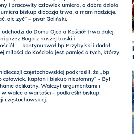
żony i pracowity człowiek umiera, a dobre dzieło
 umiera biskup diecezja trwa, a mam nadzieję,
ć, ale żyć” – pisał Goliński.
i odchodzi do Domu Ojca a Kościół trwa dalej.
i przez Boga z naszej troski i
ościół” – kontynuował bp Przybylski i dodał:
 miłości do Kościoła jest pamięć o tych, którzy
diecezji częstochowskiej podkreślił, że „bp
o człowiek, kapłan i biskup niezłomny” - Był
hanie delikatny. Walczył argumentami i
w walce o wartości – podkreślił biskup
ji częstochowskiej.