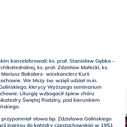
skim koncelebrowali: ks. prał. Stanisław Gębka –
chikatedralnej, ks. prał. Zdzisław Małecki, ks.
 Mariusz Bakalarz- wicekanclerz Kurii
tochowie. We Mszy św. wzięli udział m.in.
 Golińskiego, klerycy Wyższego seminarium
owie. Liturgię wzbogacił śpiew chóru
hikatedry Świętej Rodziny, pod kierunkiem
ńskiego.
i przypomniał słowa bp. Zdzisława Golińskiego
racji ingresu do katedry częstochowskiej w 1951