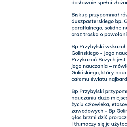
dosłownie spełni złożo
Biskup przypomniał ró
duszpasterskiego bp. G
parafialnego, solidne 
oraz troska o powołani
Bp Przybylski wskazał
Golińskiego - Jego na
Przykazań Bożych jest 
jego nauczania – mówił
Golińskiego, który nau
całemu światu najbardz
Bp Przybylski przypom
nauczaniu dużo miejsca
życiu człowieka, etosow
zawodowych - Bp Goliń
głos brzmi dziś proro
i tłumaczy się je użyte