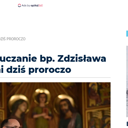
DZIŚ PROROCZO
auczanie bp. Zdzisława
i dziś proroczo