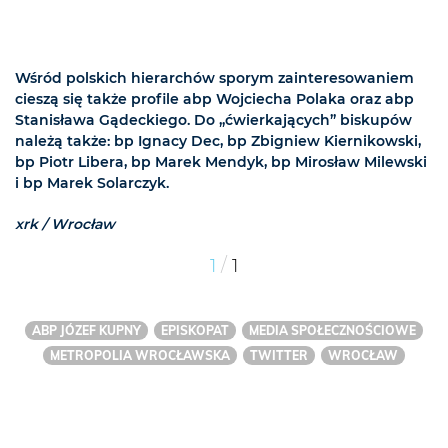
Wśród polskich hierarchów sporym zainteresowaniem
cieszą się także profile abp Wojciecha Polaka oraz abp
Stanisława Gądeckiego. Do „ćwierkających” biskupów
należą także: bp Ignacy Dec, bp Zbigniew Kiernikowski,
bp Piotr Libera, bp Marek Mendyk, bp Mirosław Milewski
i bp Marek Solarczyk.
xrk / Wrocław
/
1
1
ABP JÓZEF KUPNY
EPISKOPAT
MEDIA SPOŁECZNOŚCIOWE
METROPOLIA WROCŁAWSKA
TWITTER
WROCŁAW