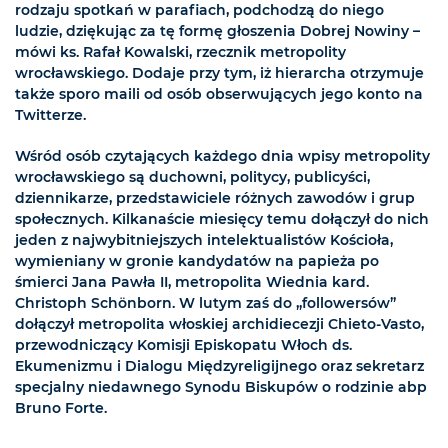
rodzaju spotkań w parafiach, podchodzą do niego
ludzie, dziękując za tę formę głoszenia Dobrej Nowiny –
mówi ks. Rafał Kowalski, rzecznik metropolity
wrocławskiego. Dodaje przy tym, iż hierarcha otrzymuje
także sporo maili od osób obserwujących jego konto na
Twitterze.
Wśród osób czytających każdego dnia wpisy metropolity
wrocławskiego są duchowni, politycy, publicyści,
dziennikarze, przedstawiciele różnych zawodów i grup
społecznych. Kilkanaście miesięcy temu dołączył do nich
jeden z najwybitniejszych intelektualistów Kościoła,
wymieniany w gronie kandydatów na papieża po
śmierci Jana Pawła II, metropolita Wiednia kard.
Christoph Schönborn. W lutym zaś do „followersów”
dołączył metropolita włoskiej archidiecezji Chieto-Vasto,
przewodniczący Komisji Episkopatu Włoch ds.
Ekumenizmu i Dialogu Międzyreligijnego oraz sekretarz
specjalny niedawnego Synodu Biskupów o rodzinie abp
Bruno Forte.