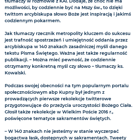
tłumaczy w rozmowie z KAI. Dodaje, że choć nie ma
możliwości, by codziennie być na Mszy św., to dzięki
twittom arcybiskupa słowo Boże jest inspiracją i jakimś
codziennym pokarmem.
Jak tłumaczy rzecznik metropolity kluczem do sukcesu
jest trafność spostrzeżeń i umiejętność oddania przez
arcybiskupa w 140 znakach zasadniczej myśli danego
tekstu Pisma Świętego. Ważna jest także regularność
publikacji. – Można mieć pewność, że codziennie
otrzymamy konkretną myśl czy słowo – tłumaczy ks.
Kowalski.
Podczas swojej obecności na tym popularnym portalu
społecznościowym abp Kupny był jednym z
prowadzących pierwsze rekolekcje twitterowe
przygotowujące do przeżycia uroczystości Bożego Ciała.
Głosił także rekolekcje w Wielkim Poście 2016 r.,
poświęcone tematyce sakramentów świętych.
– W 140 znakach nie jesteśmy w stanie wyczerpać
bogactwa łask, dostępnych w sakramentach. Tweety