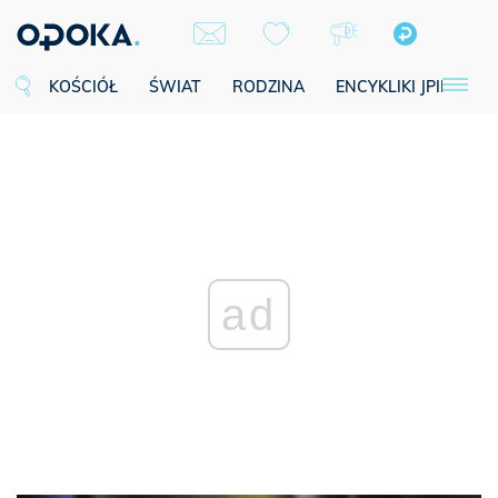
KOŚCIÓŁ
ŚWIAT
RODZINA
ENCYKLIKI JPII
SE
ad