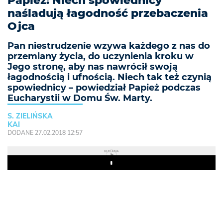
Papież: Niech spowiednicy
naśladują łagodność przebaczenia
Ojca
Pan niestrudzenie wzywa każdego z nas do
przemiany życia, do uczynienia kroku w
Jego stronę, aby nas nawrócił swoją
łagodnością i ufnością. Niech tak też czynią
spowiednicy – powiedział Papież podczas
Eucharystii w Domu Św. Marty.
S. ZIELIŃSKA
KAI
DODANE 27.02.2018 12:57
REKLAMA
Play