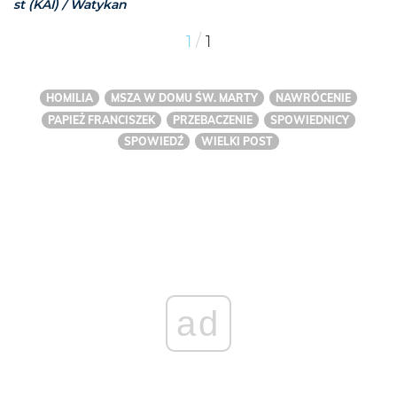
st (KAI) / Watykan
/
1
1
HOMILIA
MSZA W DOMU ŚW. MARTY
NAWRÓCENIE
PAPIEŻ FRANCISZEK
PRZEBACZENIE
SPOWIEDNICY
SPOWIEDŹ
WIELKI POST
ad