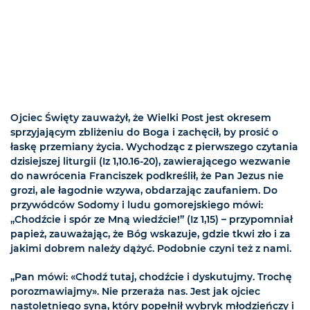
Ojciec Święty zauważył, że Wielki Post jest okresem
sprzyjającym zbliżeniu do Boga i zachęcił, by prosić o
łaskę przemiany życia. Wychodząc z pierwszego czytania
dzisiejszej liturgii (Iz 1,10.16-20), zawierającego wezwanie
do nawrócenia Franciszek podkreślił, że Pan Jezus nie
grozi, ale łagodnie wzywa, obdarzając zaufaniem. Do
przywódców Sodomy i ludu gomorejskiego mówi:
„Chodźcie i spór ze Mną wiedźcie!” (Iz 1,15) – przypomniał
papież, zauważając, że Bóg wskazuje, gdzie tkwi zło i za
jakimi dobrem należy dążyć. Podobnie czyni też z nami.
„Pan mówi: «Chodź tutaj, chodźcie i dyskutujmy. Trochę
porozmawiajmy». Nie przeraża nas. Jest jak ojciec
nastoletniego syna, który popełnił wybryk młodzieńczy i