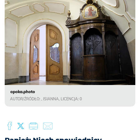
opoka.photo
AUTOR/ŹRÓDŁO: , ISIANNA, LICENCJA: 0