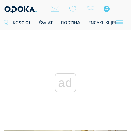
KOŚCIÓŁ
ŚWIAT
RODZINA
ENCYKLIKI JPII
SE
ad