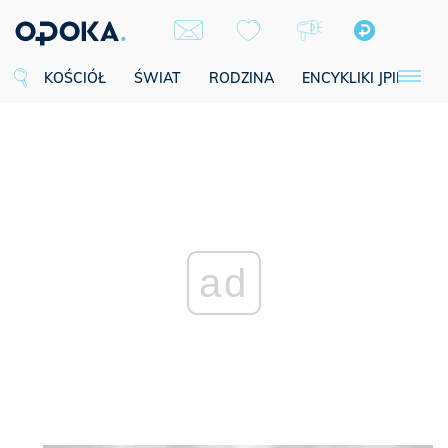
KOŚCIÓŁ
ŚWIAT
RODZINA
ENCYKLIKI JPII
SE
ad