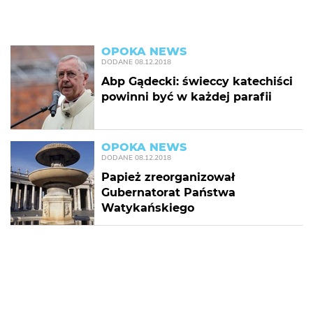
OPOKA NEWS
DODANE
08.12.2018
Abp Gądecki: świeccy katechiści
powinni być w każdej parafii
OPOKA NEWS
DODANE
08.12.2018
Papież zreorganizował
Gubernatorat Państwa
Watykańskiego