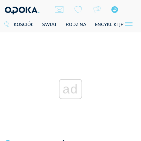
KOŚCIÓŁ
ŚWIAT
RODZINA
ENCYKLIKI JPII
SE
ad