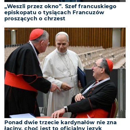
„Weszli przez okno”. Szef francuskiego
episkopatu o tysiącach Francuzów
proszących o chrzest
Ponad dwie trzecie kardynałów nie zna
łaciny, choć jest to oficjalny język