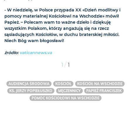
- W niedzielę, w Polsce przypada XX «Dzień modlitwy i
pomocy materialnej Kościołowi na Wschodzie» mówił
Papież. – Polecam wam to ważne dzieło i dziękuję
wszystkim Polakom, którzy angażują się na rzecz
sąsiadujących Kościołów, w duchu braterskiej miłości.
Niech Bóg wam błogosławi!
źródło:
vaticannews.va
/
1
1
AUDIENCJA ŚRODOWA
KOŚCIÓŁ
KOŚCIÓŁ NA WSCHODZIE
KS. JERZY POPIEŁUSZKO
MĘCZENNICY
PAPIEŻ FRANCISZEK
POMOC KOŚCIOŁOWI NA WSCHODZIE