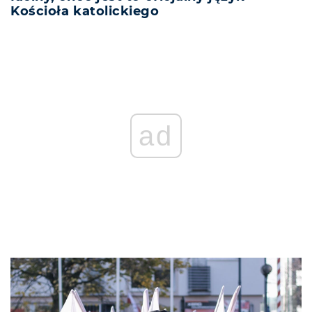
Kościoła katolickiego
ad