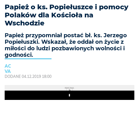
Papież o ks. Popiełuszce i pomocy
Polaków dla Kościoła na
Wschodzie
Papież przypomniał postać bł. ks. Jerzego
Popiełuszki. Wskazał, że oddał on życie z
miłości do ludzi pozbawionych wolności i
godności.
AC
VA
DODANE 04.12.2019 18:00
REKLAMA
Play