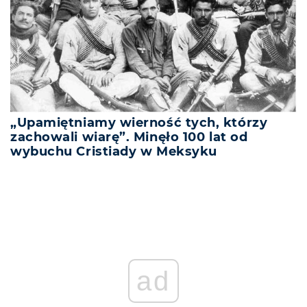
„Upamiętniamy wierność tych, którzy
zachowali wiarę”. Minęło 100 lat od
wybuchu Cristiady w Meksyku
ad