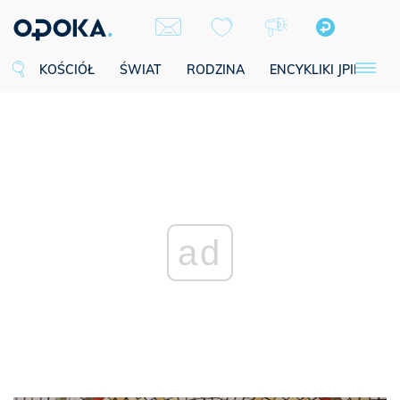
KOŚCIÓŁ
ŚWIAT
RODZINA
ENCYKLIKI JPII
SE
ad