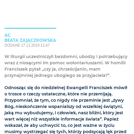
AC
BEATA ZAJĄCZKOWSKA
DODANE 17.11.2019 11:47
W liturgii uczestniczyli bezdomni, ubodzy i potrzebujący
wraz z niosącymi im pomoc wolontariuszami. W homilii
Franciszek pytał: „czy ja, chrześcijanin, mam
przynajmniej jednego ubogiego za przyjaciela?”.
Odnosząc się do niedzielnej Ewangelii Franciszek mówił
o trosce o rzeczy ostateczne, które nie przemijają.
Przypomniał, że tym, co nigdy nie przeminie jest „żywy
Bóg, nieskończenie wspanialszy od wszelkiej świątyni,
jaką mu wybudujemy, i człowiek, nasz bliźni, który jest
wart więcej niż wszystkie informacje świata”. Papież
wskazał, że aby uchwycić to, co jest ważne w życiu
musimy wystrzegać się tych, którzy podsycają lęk przed