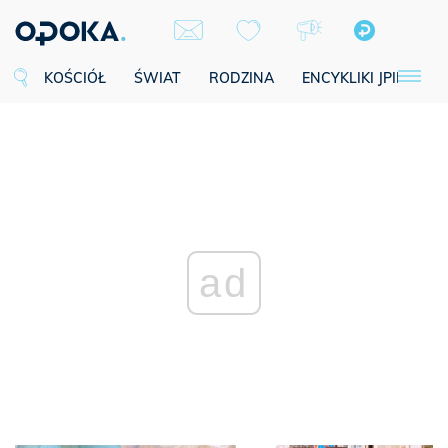
KOŚCIÓŁ
ŚWIAT
RODZINA
ENCYKLIKI JPII
SE
ad