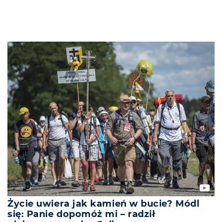
Życie uwiera jak kamień w bucie? Módl
się: Panie dopomóż mi – radził