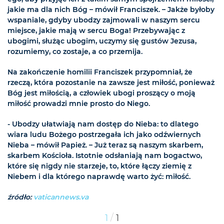
jakie ma dla nich Bóg – mówił Franciszek. – Jakże byłoby
wspaniale, gdyby ubodzy zajmowali w naszym sercu
miejsce, jakie mają w sercu Boga! Przebywając z
ubogimi, służąc ubogim, uczymy się gustów Jezusa,
rozumiemy, co zostaje, a co przemija.
Na zakończenie homilii Franciszek przypomniał, że
rzeczą, która pozostanie na zawsze jest miłość, ponieważ
Bóg jest miłością, a człowiek ubogi proszący o moją
miłość prowadzi mnie prosto do Niego.
- Ubodzy ułatwiają nam dostęp do Nieba: to dlatego
wiara ludu Bożego postrzegała ich jako odźwiernych
Nieba – mówił Papież. – Już teraz są naszym skarbem,
skarbem Kościoła. Istotnie odsłaniają nam bogactwo,
które się nigdy nie starzeje, to, które łączy ziemię z
Niebem i dla którego naprawdę warto żyć: miłość.
źródło:
vaticannews.va
/
1
1