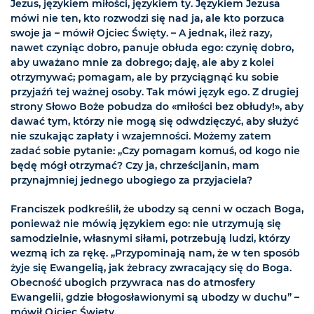
Jezus, językiem miłości, językiem ty. Językiem Jezusa
mówi nie ten, kto rozwodzi się nad ja, ale kto porzuca
swoje ja – mówił Ojciec Święty. – A jednak, ileż razy,
nawet czyniąc dobro, panuje obłuda ego: czynię dobro,
aby uważano mnie za dobrego; daję, ale aby z kolei
otrzymywać; pomagam, ale by przyciągnąć ku sobie
przyjaźń tej ważnej osoby. Tak mówi język ego. Z drugiej
strony Słowo Boże pobudza do «miłości bez obłudy!», aby
dawać tym, którzy nie mogą się odwdzięczyć, aby służyć
nie szukając zapłaty i wzajemności. Możemy zatem
zadać sobie pytanie: „Czy pomagam komuś, od kogo nie
będę mógł otrzymać? Czy ja, chrześcijanin, mam
przynajmniej jednego ubogiego za przyjaciela?
Franciszek podkreślił, że ubodzy są cenni w oczach Boga,
ponieważ nie mówią językiem ego: nie utrzymują się
samodzielnie, własnymi siłami, potrzebują ludzi, którzy
wezmą ich za rękę. „Przypominają nam, że w ten sposób
żyje się Ewangelią, jak żebracy zwracający się do Boga.
Obecność ubogich przywraca nas do atmosfery
Ewangelii, gdzie błogosławionymi są ubodzy w duchu” –
mówił Ojciec Święty.