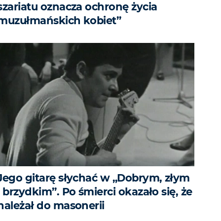
szariatu oznacza ochronę życia
muzułmańskich kobiet”
Jego gitarę słychać w „Dobrym, złym
i brzydkim”. Po śmierci okazało się, że
należał do masonerii