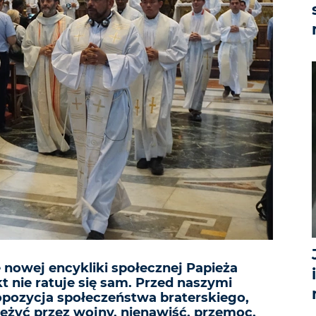
nowej encykliki społecznej Papieża
kt nie ratuje się sam. Przed naszymi
ropozycja społeczeństwa braterskiego,
iężyć przez wojny, nienawiść, przemoc,