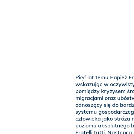
Pięć lat temu Papież Fr
wskazując w oczywisty
pomiędzy kryzysem śr
migracjami oraz ubóstw
odnoszący się do bardz
systemu gospodarczego
człowieka jako stróża m
poziomu absolutnego b
Fratelli tutti, Następc