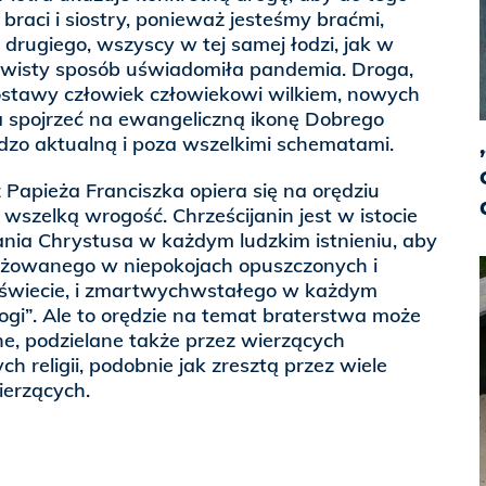
a braci i siostry, ponieważ jesteśmy braćmi,
 drugiego, wszyscy w tej samej łodzi, jak w
zywisty sposób uświadomiła pandemia. Droga,
postawy człowiek człowiekowi wilkiem, nowych
a spojrzeć na ewangeliczną ikonę Dobrego
dzo aktualną i poza wszelkimi schematami.
Papieża Franciszka opiera się na orędziu
 wszelką wrogość. Chrześcijanin jest w istocie
ia Chrystusa w każdym ludzkim istnieniu, aby
yżowanego w niepokojach opuszczonych i
świecie, i zmartwychwstałego w każdym
nogi”. Ale to orędzie na temat braterstwa może
ne, podzielane także przez wierzących
ch religii, podobnie jak zresztą przez wiele
ierzących.