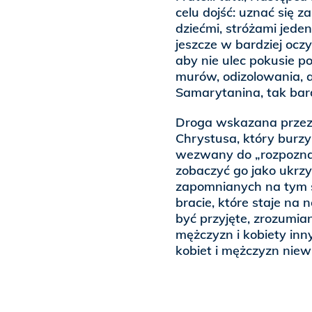
celu dojść: uznać się z
dziećmi, stróżami jeden
jeszcze w bardziej oc
aby nie ulec pokusie 
murów, odizolowania, 
Samarytanina, tak bar
Droga wskazana przez 
Chrystusa, który burzy
wezwany do „rozpoznan
zobaczyć go jako ukrz
zapomnianych na tym 
bracie, które staje na 
być przyjęte, zrozumia
mężczyzn i kobiety inny
kobiet i mężczyzn niew