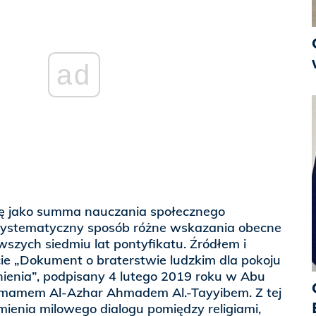
ad
ię jako summa nauczania społecznego
w systematyczny sposób różne wskazania obecne
szych siedmiu lat pontyfikatu. Źródłem i
ście „Dokument o braterstwie ludzkim dla pokoju
nienia”, podpisany 4 lutego 2019 roku w Abu
Imamem Al-Azhar Ahmadem Al.-Tayyibem. Z tej
amienia milowego dialogu pomiędzy religiami,