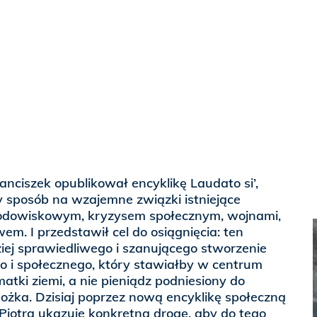
anciszek opublikował encyklikę Laudato si’,
 sposób na wzajemne związki istniejące
odowiskowym, kryzysem społecznym, wojnami,
em. I przedstawił cel do osiągnięcia: ten
iej sprawiedliwego i szanującego stworzenie
 i społecznego, który stawiałby w centrum
atki ziemi, a nie pieniądz podniesiony do
ożka. Dzisiaj poprzez nową encyklikę społeczną
a Piotra ukazuje konkretną drogę, aby do tego