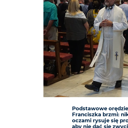
Podstawowe orędzie 
Franciszka brzmi: ni
oczami rysuje się p
aby nie dać się zwyc