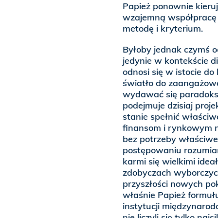
Papież ponownie kieruj
wzajemną współpracę j
metodę i kryterium.
Byłoby jednak czymś o
jedynie w kontekście dia
odnosi się w istocie d
światło do zaangażowa
wydawać się paradoksa
podejmuje dzisiaj proje
stanie spełnić właściw
finansom i rynkowym 
bez potrzeby właściweg
postępowaniu rozumian
karmi się wielkimi idea
zdobyczach wyborczych
przyszłości nowych pok
właśnie Papież formułu
instytucji międzynarod
nie liczyli się tylko najsil