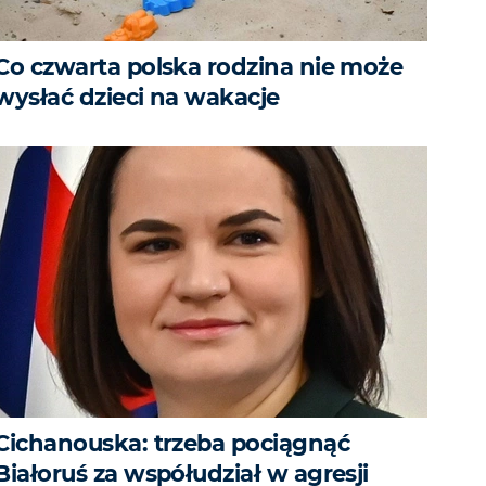
Co czwarta polska rodzina nie może
wysłać dzieci na wakacje
Cichanouska: trzeba pociągnąć
Białoruś za współudział w agresji