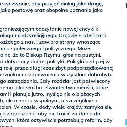
e wezwanie, aby przyjąć dialog jako drogę,
ako postawę oraz obopólne poznanie jako
graniczającym odczytanie nowej encykliki
logu międzyreligijnego. Orędzie Fratelli tutti
o każdego z nas. I zawiera strony wnoszące
nia społecznego i politycznego. Może
lne, że to Biskup Rzymu, głos na pustyni,
kt dotyczący dobrej polityki. Polityki będącej w
ą rolę, przez długi czas zbyt podporządkowanej
mrzonkom o zapewnieniu wszystkim dobrobytu
o zarządzania. Cały rozdział jest poświęcony
emu jako służba i świadectwo miłości, które
łami i planuje jutro, myśląc nie o bieżących
, ale o dobru wspólnym, a szczególnie o
oleń. W czasie, kiedy wiele krajów zamyka się,
je zaproszenie, aby nie tracić zaufania do
owych, które oczywiście potrzebują reform, aby
niejsi.