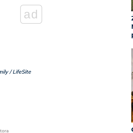
ad
ily / LifeSite
tora