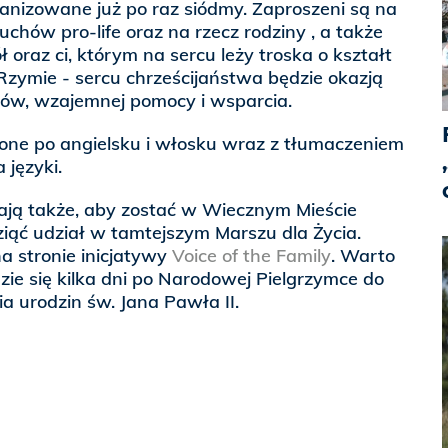
anizowane już po raz siódmy. Zaproszeni są na
uchów pro-life oraz na rzecz rodziny , a t
akże
ł oraz ci, którym na sercu leży troska o kształt
Rzymie - sercu chrześcijaństwa będzie okazją
ów, wzajemnej pomocy i wsparcia.
ne po angielsku i włosku wraz z tłumaczeniem
języki.
ają także, aby zostać w Wiecznym Mieście
wziąć udział w tamtejszym Marszu dla Życia.
a stronie inicjatywy
Voice of the Family
. Warto
ie się kilka dni po Narodowej Pielgrzymce do
ia urodzin św. Jana Pawła II.