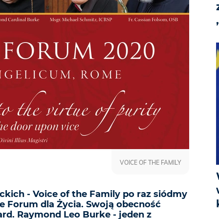
VOICE OF THE FAMILY
eckich - Voice of the Family po raz siódmy
e Forum dla Życia. Swoją obecność
ard. Raymond Leo Burke - jeden z