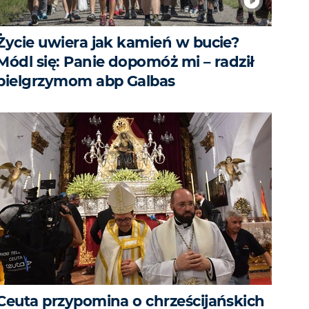
Życie uwiera jak kamień w bucie?
Módl się: Panie dopomóż mi – radził
pielgrzymom abp Galbas
Ceuta przypomina o chrześcijańskich