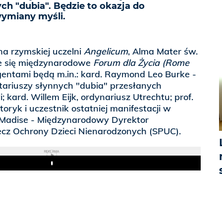
ch "dubia". Będzie to okazja do
 wymiany myśli.
a rzymskiej uczelni
Angelicum
, Alma Mater św.
ie się międzynarodowe
Forum dla Życia (Rome
egentami będą m.in.: kard. Raymond Leo Burke -
tariuszy słynnych "dubia" przesłanych
 kard. Willem Eijk, ordynariusz Utrechtu; prof.
toryk i uczestnik ostatniej manifestacji w
 Madise - Międzynarodowy Dyrektor
cz Ochrony Dzieci Nienarodzonych (SPUC).
REKLAMA
Play