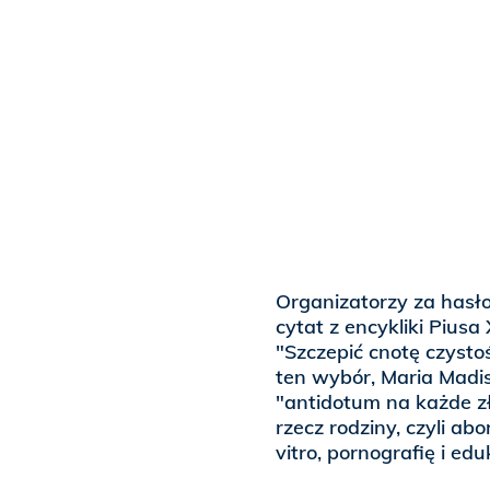
Organizatorzy za hasło
cytat z encykliki Piusa
"Szczepić cnotę czysto
ten wybór, Maria Madis
"antidotum na każde zł
rzecz rodziny, czyli ab
vitro, pornografię i ed