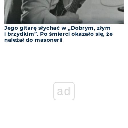
Jego gitarę słychać w „Dobrym, złym
i brzydkim”. Po śmierci okazało się, że
należał do masonerii
ad