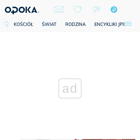
KOŚCIÓŁ
ŚWIAT
RODZINA
ENCYKLIKI JPII
SE
ad