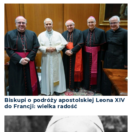
Biskupi o podróży apostolskiej Leona XIV
do Francji: wielka radość