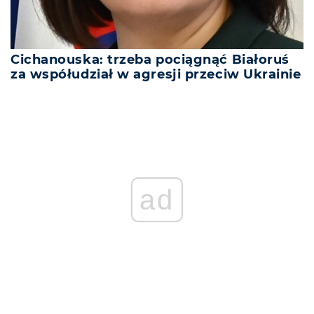
Cichanouska: trzeba pociągnąć Białoruś
za współudział w agresji przeciw Ukrainie
ad