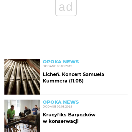
ad
OPOKA NEWS
DODANE
09.08.2019
Licheń. Koncert Samuela
Kummera (11.08)
OPOKA NEWS
DODANE
06.08.2019
Krucyfiks Baryczków
w konserwacji