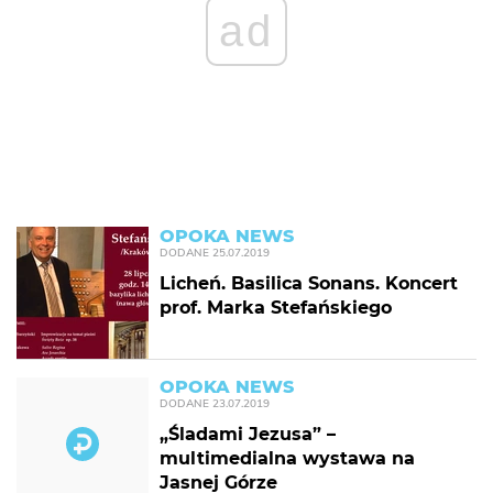
ad
OPOKA NEWS
DODANE
25.07.2019
Licheń. Basilica Sonans. Koncert
prof. Marka Stefańskiego
OPOKA NEWS
DODANE
23.07.2019
„Śladami Jezusa” –
multimedialna wystawa na
Jasnej Górze