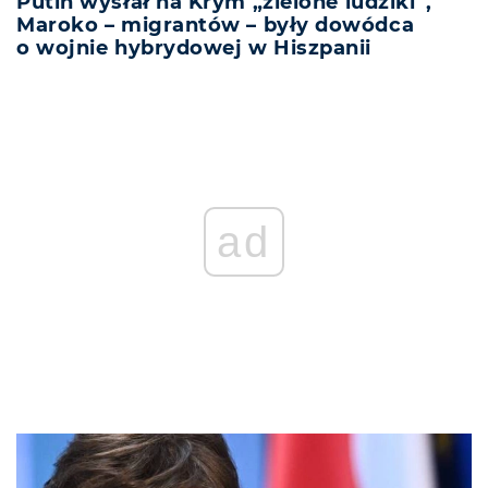
Putin wysłał na Krym „zielone ludziki”,
Maroko – migrantów – były dowódca
o wojnie hybrydowej w Hiszpanii
ad