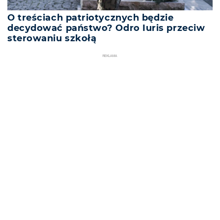
O treściach patriotycznych będzie
decydować państwo? Odro Iuris przeciw
sterowaniu szkołą
REKLAMA