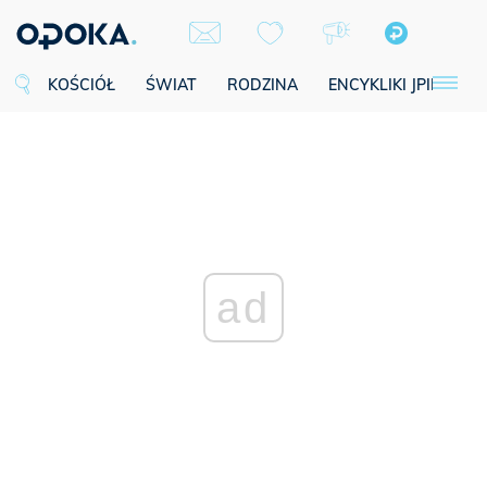
KOŚCIÓŁ
ŚWIAT
RODZINA
ENCYKLIKI JPII
SE
ad