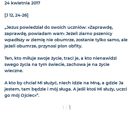
24 kwietnia 2017
[J 12, 24-26]
„Jezus powiedział do swoich uczniów: «Zaprawdę,
zaprawdę, powiadam wam: Jeżeli ziarno pszenicy
wpadłszy w ziemię nie obumrze, zostanie tylko samo, ale
jeżeli obumrze, przynosi plon obfity.
Ten, kto miłuje swoje życie, traci je, a kto nienawidzi
swego życia na tym świecie, zachowa je na życie
wieczne.
A kto by chciał Mi służyć, niech idzie na Mną, a gdzie Ja
jestem, tam będzie i mój sługa. A jeśli ktoś Mi służy, uczci
go mój Ojciec»”.
/
1
1