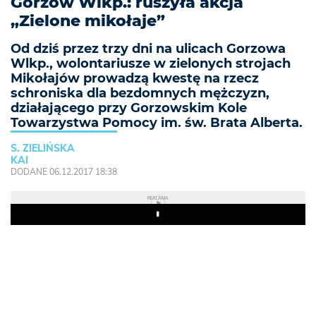
Gorzów Wlkp.: ruszyła akcja
„Zielone mikołaje”
Od dziś przez trzy dni na ulicach Gorzowa
Wlkp., wolontariusze w zielonych strojach
Mikołajów prowadzą kwestę na rzecz
schroniska dla bezdomnych mężczyzn,
działającego przy Gorzowskim Kole
Towarzystwa Pomocy im. św. Brata Alberta.
S. ZIELIŃSKA
KAI
DODANE 06.12.2017 18:38
REKLAMA
Play