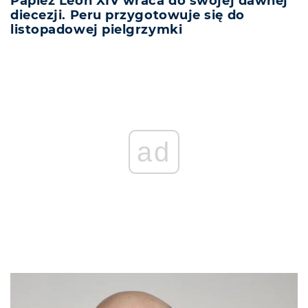
Papież Leon XIV wraca do swojej dawnej
diecezji. Peru przygotowuje się do
listopadowej pielgrzymki
ad