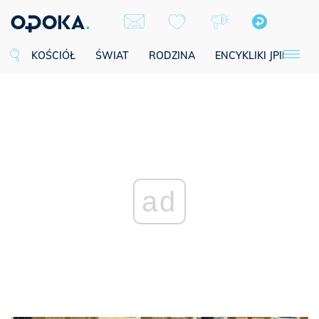
KOŚCIÓŁ
ŚWIAT
RODZINA
ENCYKLIKI JPII
SE
ad