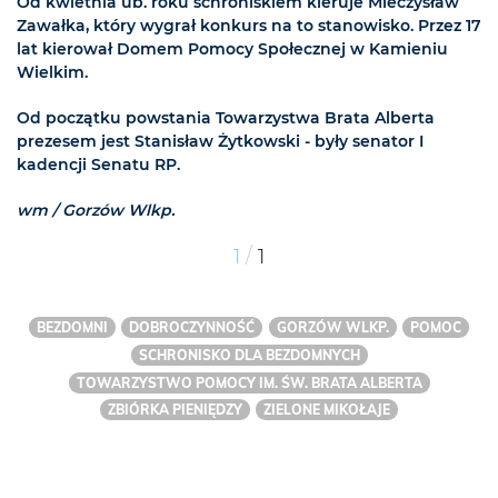
Od kwietnia ub. roku schroniskiem kieruje Mieczysław
Zawałka, który wygrał konkurs na to stanowisko. Przez 17
lat kierował Domem Pomocy Społecznej w Kamieniu
Wielkim.
Od początku powstania Towarzystwa Brata Alberta
prezesem jest Stanisław Żytkowski - były senator I
kadencji Senatu RP.
wm / Gorzów Wlkp.
/
1
1
BEZDOMNI
DOBROCZYNNOŚĆ
GORZÓW WLKP.
POMOC
SCHRONISKO DLA BEZDOMNYCH
TOWARZYSTWO POMOCY IM. ŚW. BRATA ALBERTA
ZBIÓRKA PIENIĘDZY
ZIELONE MIKOŁAJE