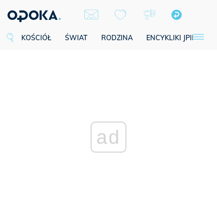
KOŚCIÓŁ
ŚWIAT
RODZINA
ENCYKLIKI JPII
SE
ad