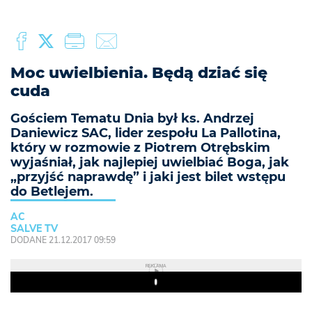
Moc uwielbienia. Będą dziać się
cuda
Gościem Tematu Dnia był ks. Andrzej
Daniewicz SAC, lider zespołu La Pallotina,
który w rozmowie z Piotrem Otrębskim
wyjaśniał, jak najlepiej uwielbiać Boga, jak
„przyjść naprawdę” i jaki jest bilet wstępu
do Betlejem.
AC
SALVE TV
DODANE 21.12.2017 09:59
REKLAMA
Play