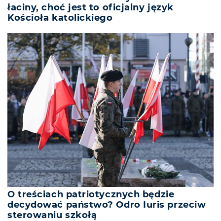
łaciny, choć jest to oficjalny język
Kościoła katolickiego
O treściach patriotycznych będzie
decydować państwo? Odro Iuris przeciw
sterowaniu szkołą