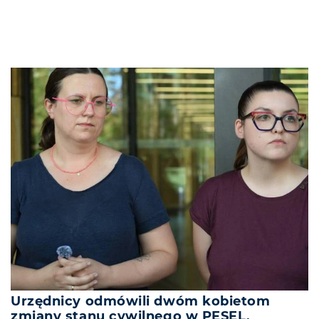
Urzędnicy odmówili dwóm kobietom
zmiany stanu cywilnego w PESEL.