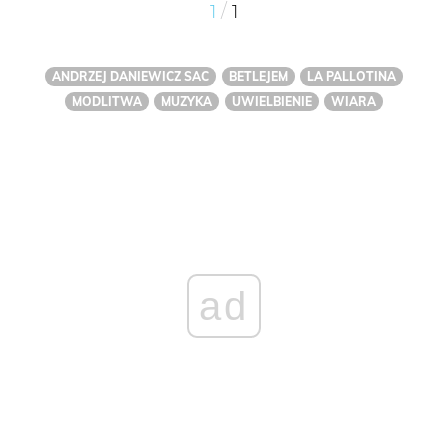
/
1
1
ANDRZEJ DANIEWICZ SAC
BETLEJEM
LA PALLOTINA
MODLITWA
MUZYKA
UWIELBIENIE
WIARA
ad