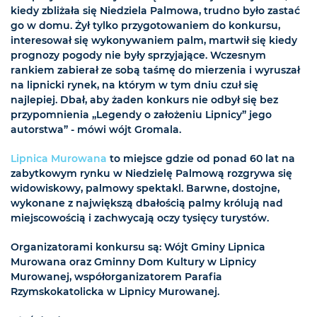
kiedy zbliżała się Niedziela Palmowa, trudno było zastać
go w domu. Żył tylko przygotowaniem do konkursu,
interesował się wykonywaniem palm, martwił się kiedy
prognozy pogody nie były sprzyjające. Wczesnym
rankiem zabierał ze sobą taśmę do mierzenia i wyruszał
na lipnicki rynek, na którym w tym dniu czuł się
najlepiej. Dbał, aby żaden konkurs nie odbył się bez
przypomnienia „Legendy o założeniu Lipnicy” jego
autorstwa” - mówi wójt Gromala.
Lipnica Murowana
to miejsce gdzie od ponad 60 lat na
zabytkowym rynku w Niedzielę Palmową rozgrywa się
widowiskowy, palmowy spektakl. Barwne, dostojne,
wykonane z największą dbałością palmy królują nad
miejscowością i zachwycają oczy tysięcy turystów.
Organizatorami konkursu są: Wójt Gminy Lipnica
Murowana oraz Gminny Dom Kultury w Lipnicy
Murowanej, współorganizatorem Parafia
Rzymskokatolicka w Lipnicy Murowanej.