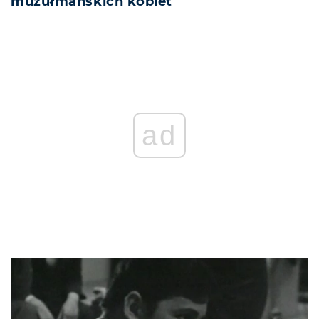
muzułmańskich kobiet”
ad