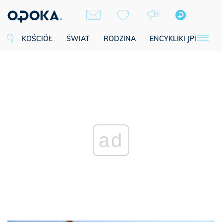
KOŚCIÓŁ
ŚWIAT
RODZINA
ENCYKLIKI JPII
SE
ad