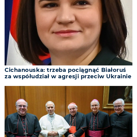
Cichanouska: trzeba pociągnąć Białoruś
za współudział w agresji przeciw Ukrainie