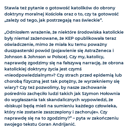
Stawia też pytanie o gotowość katolików do obrony
doktryny moralnej Kościoła oraz o to, czy ta gotowość
„zależy od tego, jak postrzegają nas świeckie”.
„Odniosłem wrażenie, że niektóre środowiska katolickie
były niemal zażenowane, że KEP opublikowała teraz
oświadczenie, mimo że miała ku temu poważny
duszpasterski powód (pojawienie się AstraZeneca i
Johnson & Johnson w Polsce). Czy my, katolicy,
naprawdę zgodzimy się na fałszywą narrację, że obrona
katolickiej doktryny życia jest czymś
«nieodpowiedzialnym»? Czy strach przed epidemią lub
chorobą fizyczną jest tak potężny, że wyrzekniemy się
wiary? Czy też pozwolimy, by nasze zachowanie
pośrednio zachęciło ludzi takich jak Szymon Hołownia
do wygłaszania tak skandalicznych wypowiedzi, że
«biskupi będą mieli na sumieniu każdego człowieka,
który nie zostanie zaszczepiony i zachoruje». Czy
naprawdę się na to zgodzimy?” – pyta w zakończeniu
swojego tekstu Goran Andrijanić.