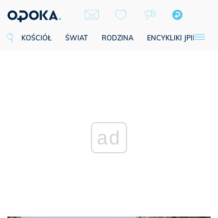
KOŚCIÓŁ
ŚWIAT
RODZINA
ENCYKLIKI JPII
SE
ad