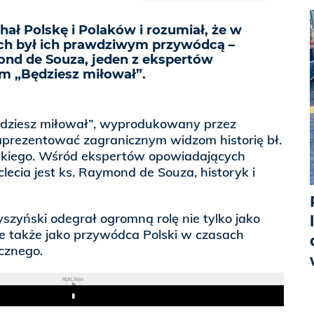
ał Polskę i Polaków i rozumiał, że w
ch był ich prawdziwym przywódcą –
ond de Souza, jeden z ekspertów
m „Będziesz miłował”.
ędziesz miłował”, wyprodukowany przez
prezentować zagranicznym widzom historię bł.
skiego. Wśród ekspertów opowiadających
lecia jest ks. Raymond de Souza, historyk i
yszyński odegrał ogromną rolę nie tylko jako
le także jako przywódca Polski w czasach
ycznego.
REKLAMA
Play