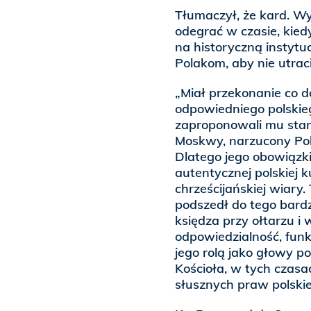
Tłumaczył, że kard. Wy
odegrać w czasie, kie
na historyczną instytu
Polakom, aby nie utracil
„Miał przekonanie co do
odpowiedniego polskieg
zaproponowali mu stan
Moskwy, narzucony Pol
Dlatego jego obowiązk
autentycznej polskiej kul
chrześcijańskiej wiary.
podszedł do tego bard
księdza przy ołtarzu i
odpowiedzialność, funk
jego rolą jako głowy p
Kościoła, w tych czasac
słusznych praw polski