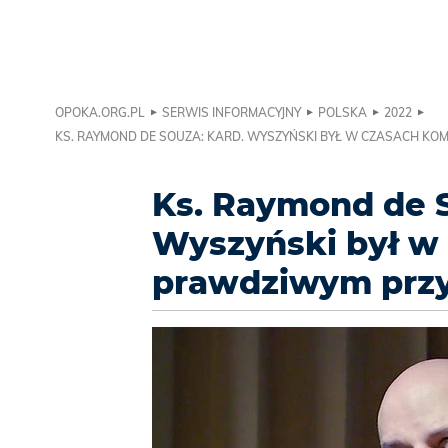
OPOKA.ORG.PL
SERWIS INFORMACYJNY
POLSKA
2022
KS. RAYMOND DE SOUZA: KARD. WYSZYŃSKI BYŁ W CZASACH 
Ks. Raymond de S
Wyszyński był w
prawdziwym prz