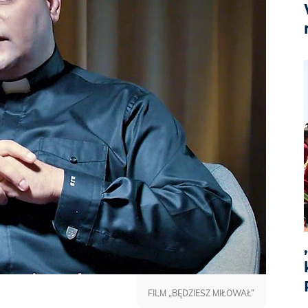
FILM „BĘDZIESZ MIŁOWAŁ”