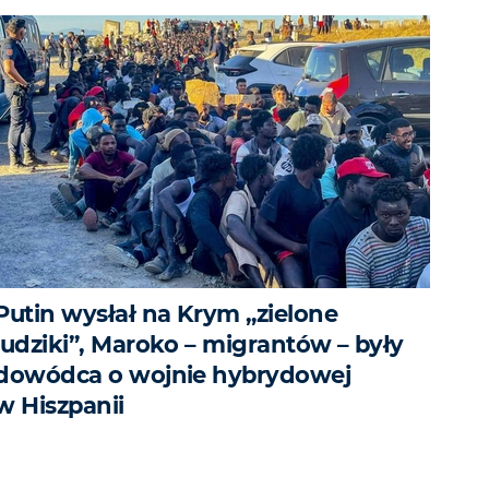
Putin wysłał na Krym „zielone
ludziki”, Maroko – migrantów – były
dowódca o wojnie hybrydowej
w Hiszpanii