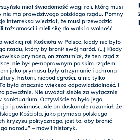
szyński miał świadomość wagi roli, którą musi
dy nie ma prawdziwego polskiego rządu. Pomny
cję interreksa wiedział, że musi przewodzić
i tożsamości i mieli siłę do walki o wolność.
 wielkiej roli Kościoła w Polsce, kiedy nie było
o rządu, który by bronił swój naród. (…) Kiedy
owisko prymasa, on zrozumiał, że ten rząd z
sce, nie był pełnoprawnym polskim rządem.
iem jako prymasa były utrzymanie i ochrona
tury, historii, niepodległości, a nie tylko
 To była znacznie większa odpowiedzialność. I
zo poważnie. Nie uważał siebie za wyłącznie
 w sanktuarium. Oczywiście to była jego
cja i powinność. Ale on doskonale rozumiał, że
olskiego Kościoła, jako prymasa polskiego
h kryzysu politycznego, jest to, aby bronić
ego narodu” – mówił historyk.