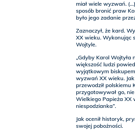
miał wiele wyzwań. (…)
sposób bronić praw Kośc
było jego zadanie przez
Zaznaczył, że kard. Wy
XX wieku. Wykonując s
Wojtyle.
„Gdyby Karol Wojtyła 
większość ludzi powied
wyjątkowym biskupem, 
wyzwań XX wieku. Jak 
przewodził polskiemu Ko
przygotowywał go, nie 
Wielkiego Papieża XX w
niespodzianka”.
Jak ocenił historyk, pr
swojej pobożności.