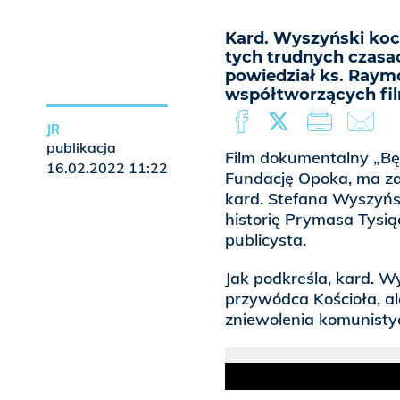
Kard. Wyszyński koch
tych trudnych czasa
powiedział ks. Raym
współtworzących fil
JR
publikacja
Film dokumentalny „B
16.02.2022 11:22
Fundację Opoka, ma za
kard. Stefana Wyszyń
historię Prymasa Tysiąc
publicysta.
Jak podkreśla, kard. W
przywódca Kościoła, a
zniewolenia komunist