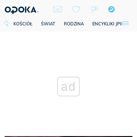
KOŚCIÓŁ
ŚWIAT
RODZINA
ENCYKLIKI JPII
SE
ad