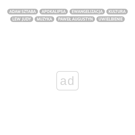
ADAM SZTABA
APOKALIPSA
EWANGELIZACJA
KULTURA
LEW JUDY
MUZYKA
PAWEŁ AUGUSTYN
UWIELBIENIE
ad