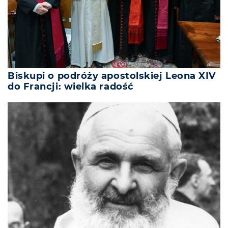
Biskupi o podróży apostolskiej Leona XIV
do Francji: wielka radość