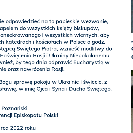
ie odpowiedzieć na to papieskie wezwanie,
 apelem do wszystkich księży biskupów,
konsekrowanego i wszystkich wiernych, aby
h katedrach i kościołach w Polsce o godz.
stępcą Świętego Piotra, wznieść modlitwy do
Poświęcenia Rosji i Ukrainy Niepokalanemu
wnież, by tego dnia odprawić Eucharystię w
nie oraz nawrócenia Rosji.
ogu sprawę pokoju w Ukrainie i świecie, z
ławię, w imię Ojca i Syna i Ducha Świętego.
a Poznański
ncji Episkopatu Polski
rca 2022 roku