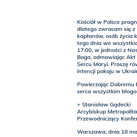
Kościół w Polsce pragn
dlatego zwracam się z
kapłanów, osób życia 
tego dnia we wszystkic
17:00, w jedności z Na
Boga, odmawiając Akt 
Sercu Maryi. Proszę ró
intencji pokoju w Ukrai
Powierzając Dobremu B
serca wszystkim błogos
+ Stanisław Gądecki
Arcybiskup Metropolit
Przewodniczący Konfere
Warszawa, dnia 18 ma