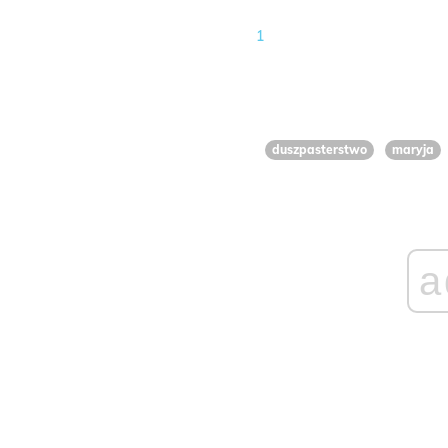
1
duszpasterstwo
maryja
a