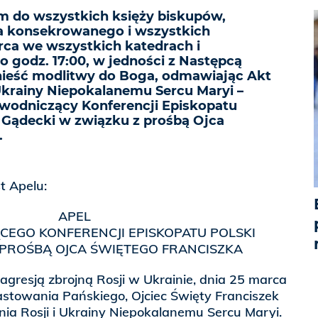
m do wszystkich księży biskupów,
a konsekrowanego i wszystkich
rca we wszystkich katedrach i
o godz. 17:00, w jedności z Następcą
nieść modlitwy do Boga, odmawiając Akt
Ukrainy Niepokalanemu Sercu Maryi –
ewodniczący Konferencji Episkopatu
w Gądecki w związku z prośbą Ojca
.
t Apelu:
APEL
EGO KONFERENCJI EPISKOPATU POLSKI
PROŚBĄ OJCA ŚWIĘTEGO FRANCISZKA
gresją zbrojną Rosji w Ukrainie, dnia 25 marca
astowania Pańskiego, Ojciec Święty Franciszek
ia Rosji i Ukrainy Niepokalanemu Sercu Maryi.