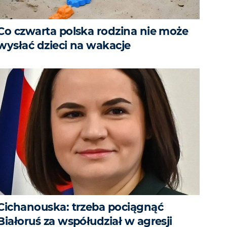
Co czwarta polska rodzina nie może
wysłać dzieci na wakacje
Cichanouska: trzeba pociągnąć
Białoruś za współudział w agresji