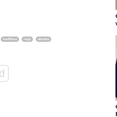
modlitwa
rosja
ukraina
d