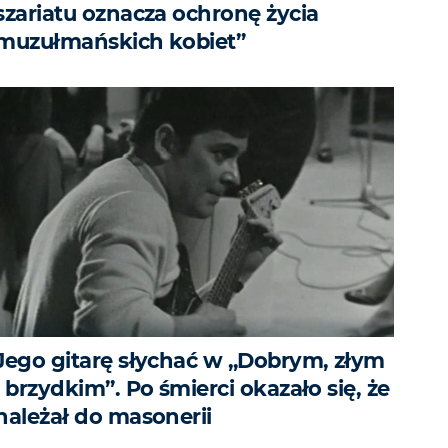
szariatu oznacza ochronę życia
muzułmańskich kobiet”
Jego gitarę słychać w „Dobrym, złym
i brzydkim”. Po śmierci okazało się, że
należał do masonerii