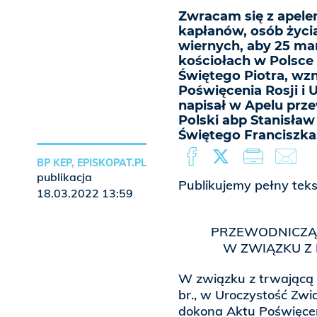
Zwracam się z apele
kapłanów, osób życi
wiernych, aby 25 ma
kościołach w Polsce 
Świętego Piotra, wz
Poświęcenia Rosji i 
napisał w Apelu prz
Polski abp Stanisła
Świętego Franciszka
BP KEP, EPISKOPAT.PL
publikacja
Publikujemy pełny teks
18.03.2022 13:59
PRZEWODNICZĄC
W ZWIĄZKU Z 
W związku z trwającą a
br., w Uroczystość Zwi
dokona Aktu Poświęcen