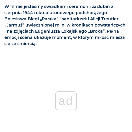
W filmie jesteśmy świadkami ceremonii zaślubin z
sierpnia 1944 roku plutonowego podchorążego
Bolesława Biegi „Pałąka” i sanitariuszki Alicji Treutler
„Jarmuż” uwiecznionej m.in. w kronikach powstańczych
i na zdjęciach Eugeniusza Lokajskiego „Broka”. Pełna
emocji scena ukazuje moment, w którym miłość miesza
się ze śmiercią.
ad