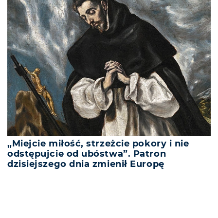
„Miejcie miłość, strzeżcie pokory i nie
odstępujcie od ubóstwa”. Patron
dzisiejszego dnia zmienił Europę