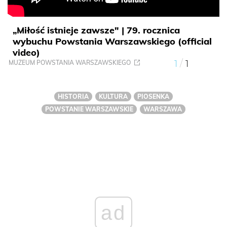
„Miłość istnieje zawsze" | 79. rocznica
wybuchu Powstania Warszawskiego (official
video)
/
1
1
MUZEUM POWSTANIA WARSZAWSKIEGO
HISTORIA
KULTURA
PIOSENKA
POWSTANIE WARSZAWSKIE
WARSZAWA
ad