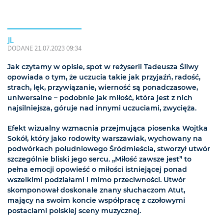
JL
DODANE 21.07.2023 09:34
Jak czytamy w opisie, spot w reżyserii Tadeusza Śliwy
opowiada o tym, że uczucia takie jak przyjaźń, radość,
strach, lęk, przywiązanie, wierność są ponadczasowe,
uniwersalne – podobnie jak miłość, która jest z nich
najsilniejsza, góruje nad innymi uczuciami, zwycięża.
Efekt wizualny wzmacnia przejmująca piosenka Wojtka
Sokół, który jako rodowity warszawiak, wychowany na
podwórkach południowego Śródmieścia, stworzył utwór
szczególnie bliski jego sercu. „Miłość zawsze jest” to
pełna emocji opowieść o miłości istniejącej ponad
wszelkimi podziałami i mimo przeciwności. Utwór
skomponował doskonale znany słuchaczom Atut,
mający na swoim koncie współpracę z czołowymi
postaciami polskiej sceny muzycznej.