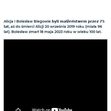
Alicja i Bolesław Biegowie 𝗯𝘆𝗹𝗶 𝗺𝗮ł𝘇̇𝗲𝗻́𝘀𝘁𝘄𝗲𝗺 𝗽𝗿𝘇𝗲𝘇 𝟳𝟱
𝗹𝗮𝘁, aż do śmierci Alicji 20 września 2019 roku (miała 96
lat). Bolesław zmarł 18 maja 2023 roku w wieku 100 lat.