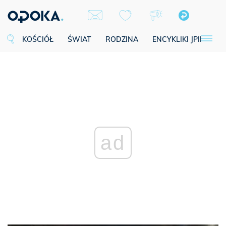
KOŚCIÓŁ
ŚWIAT
RODZINA
ENCYKLIKI JPII
SE
ad