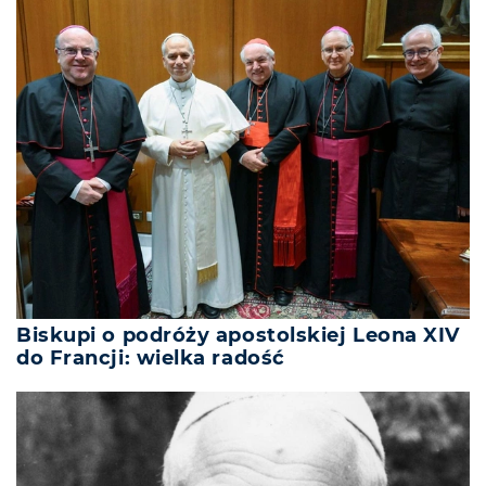
Biskupi o podróży apostolskiej Leona XIV
do Francji: wielka radość