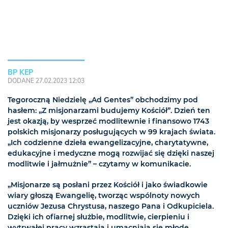
BP KEP
DODANE 27.02.2023 12:03
Tegoroczną Niedzielę „Ad Gentes” obchodzimy pod
hasłem: „Z misjonarzami budujemy Kościół”. Dzień ten
jest okazją, by wesprzeć modlitewnie i finansowo 1743
polskich misjonarzy posługujących w 99 krajach świata.
„Ich codzienne dzieła ewangelizacyjne, charytatywne,
edukacyjne i medyczne mogą rozwijać się dzięki naszej
modlitwie i jałmużnie” – czytamy w komunikacie.
„Misjonarze są posłani przez Kościół i jako świadkowie
wiary głoszą Ewangelię, tworząc wspólnoty nowych
uczniów Jezusa Chrystusa, naszego Pana i Odkupiciela.
Dzięki ich ofiarnej służbie, modlitwie, cierpieniu i
wytrwałej pracy wzrastają i umacniają się młode