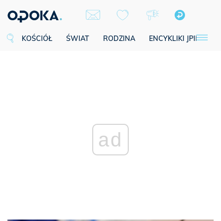
KOŚCIÓŁ
ŚWIAT
RODZINA
ENCYKLIKI JPII
SE
ad