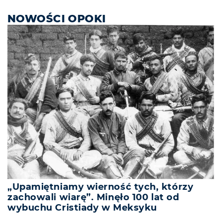
NOWOŚCI OPOKI
„Upamiętniamy wierność tych, którzy
zachowali wiarę”. Minęło 100 lat od
wybuchu Cristiady w Meksyku