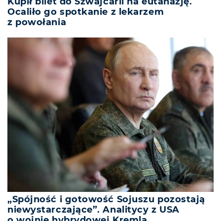
Kupił bilet do Szwajcarii na eutanazję.
Ocaliło go spotkanie z lekarzem
z powołania
„Spójność i gotowość Sojuszu pozostają
niewystarczające”. Analitycy z USA
o wojnie hybrydowej Kremla