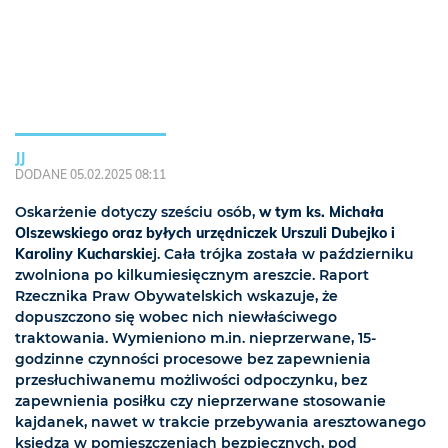
JJ
DODANE 05.02.2025 08:11
Oskarżenie dotyczy sześciu osób,
w tym ks. Michała
Olszewskiego oraz byłych urzędniczek Urszuli Dubejko i
Karoliny Kucharskie
j. Cała trójka została w październiku
zwolniona po kilkumiesięcznym areszcie. Raport
Rzecznika Praw Obywatelskich wskazuje, że
dopuszczono się wobec nich niewłaściwego
traktowania. Wymieniono m.in. nieprzerwane, 15-
godzinne czynności procesowe bez zapewnienia
przesłuchiwanemu możliwości odpoczynku, bez
zapewnienia posiłku czy nieprzerwane stosowanie
kajdanek, nawet w trakcie przebywania aresztowanego
księdza w pomieszczeniach bezpiecznych, pod