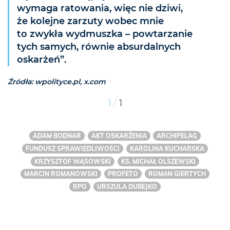
wymaga ratowania, więc nie dziwi,
że kolejne zarzuty wobec mnie
to zwykła wydmuszka – powtarzanie
tych samych, równie absurdalnych
oskarżeń”.
Źródła: wpolityce.pl, x.com
/
1
1
ADAM BODNAR
AKT OSKARŻENIA
ARCHIPELAG
FUNDUSZ SPRAWIEDLIWOŚCI
KAROLINA KUCHARSKA
KRZYSZTOF WĄSOWSKI
KS. MICHAŁ OLSZEWSKI
MARCIN ROMANOWSKI
PROFETO
ROMAN GIERTYCH
RPO
URSZULA DUBEJKO