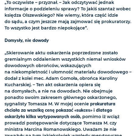
„To oczywiste – przyznał. – Jak odczytywać jednak
informacje o podzieleniu sprawy? To jakiś szantaż wobec
księdza Olszewskiego? Nie wiemy, która część idzie
do sądu, a czym jeszcze mają zajmować się prokuratorzy.
To wszystko jest bardzo niepokojące”.
Domysły, nie dowody
„Skierowanie aktu oskarżenia poprzedzone zostało
gremialnym oddaleniem wszystkich niemal wniosków
dowodowych obrońców, wskazujących
na niekompletność i ułomność materiału dowodowego –
dodał z kolei mec. Adam Gomoła, obrońca Karoliny
Kucharskiej. – Ten akt oskarżenia opiera się
na domysłach, a nie na dowodach. Nie obejmuje
ponadto swoim zakresem głównego oskarżonego,
sygnalisty Tomasza M. W mojej ocenie
prokuratura
chciała za wszelką cenę pokazać «sukces» i dlatego
oskarżyła kilka wytypowanych osób
, pomimo iż wciąż
prowadzi postępowanie dotyczące Tomasza M. czy
ministra Marcina Romanowskiego. Uważam że nie
zaważyły na tym jakiekolwiek względy merytoryczne