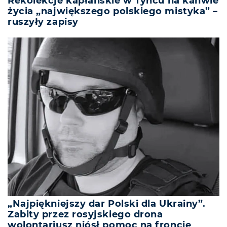
Rekolekcje kapłańskie w Tyńcu na kanwie
życia „największego polskiego mistyka” –
ruszyły zapisy
„Najpiękniejszy dar Polski dla Ukrainy”.
Zabity przez rosyjskiego drona
wolontariusz niósł pomoc na froncie