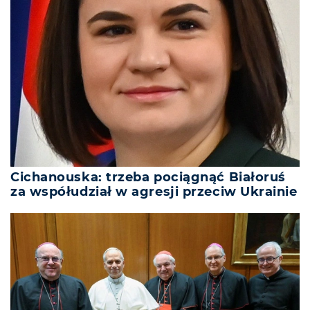
Cichanouska: trzeba pociągnąć Białoruś
za współudział w agresji przeciw Ukrainie