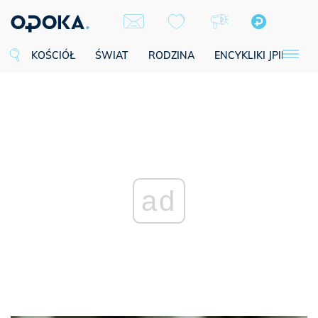
KOŚCIÓŁ
ŚWIAT
RODZINA
ENCYKLIKI JPII
SE
ad