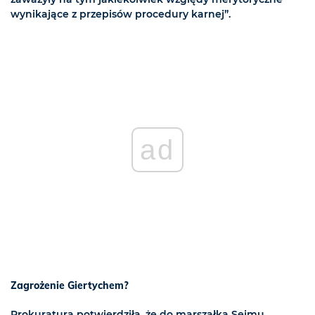
wynikające z przepisów procedury karnej”.
ad
Zagrożenie Giertychem?
Prokuratura potwierdziła, że do marszałka Sejmu