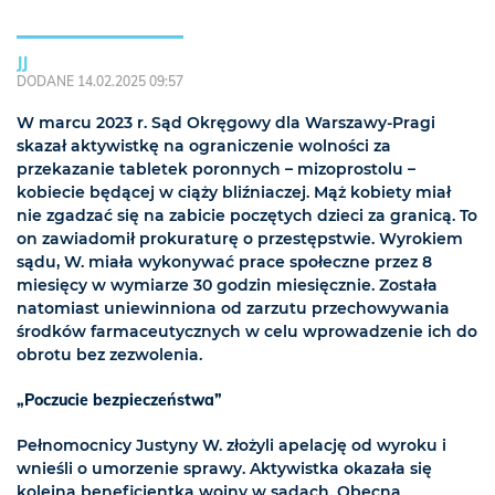
JJ
DODANE 14.02.2025 09:57
W marcu 2023 r. Sąd Okręgowy dla Warszawy-Pragi
skazał aktywistkę na ograniczenie wolności za
przekazanie tabletek poronnych – mizoprostolu –
kobiecie będącej w ciąży bliźniaczej. Mąż kobiety miał
nie zgadzać się na zabicie poczętych dzieci za granicą. To
on zawiadomił prokuraturę o przestępstwie. Wyrokiem
sądu, W. miała wykonywać prace społeczne przez 8
miesięcy w wymiarze 30 godzin miesięcznie. Została
natomiast uniewinniona od zarzutu przechowywania
środków farmaceutycznych w celu wprowadzenie ich do
obrotu bez zezwolenia.
„Poczucie bezpieczeństwa”
Pełnomocnicy Justyny W. złożyli apelację od wyroku i
wnieśli o umorzenie sprawy. Aktywistka okazała się
kolejną beneficjentką wojny w sądach. Obecna