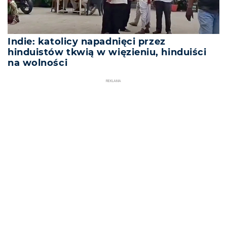
Indie: katolicy napadnięci przez
hinduistów tkwią w więzieniu, hinduiści
na wolności
REKLAMA