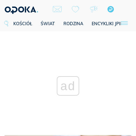
KOŚCIÓŁ
ŚWIAT
RODZINA
ENCYKLIKI JPII
SE
ad