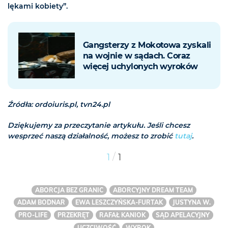
lękami kobiety”.
Gangsterzy z Mokotowa zyskali
na wojnie w sądach. Coraz
więcej uchylonych wyroków
Źródła: ordoiuris.pl, tvn24.pl
Dziękujemy za przeczytanie artykułu. Jeśli chcesz
wesprzeć naszą działalność, możesz to zrobić
tutaj
.
/
1
1
ABORCJA BEZ GRANIC
ABORCYJNY DREAM TEAM
ADAM BODNAR
EWA LESZCZYŃSKA-FURTAK
JUSTYNA W.
PRO-LIFE
PRZEKRĘT
RAFAŁ KANIOK
SĄD APELACYJNY
UCZCIWOŚĆ
WYROK