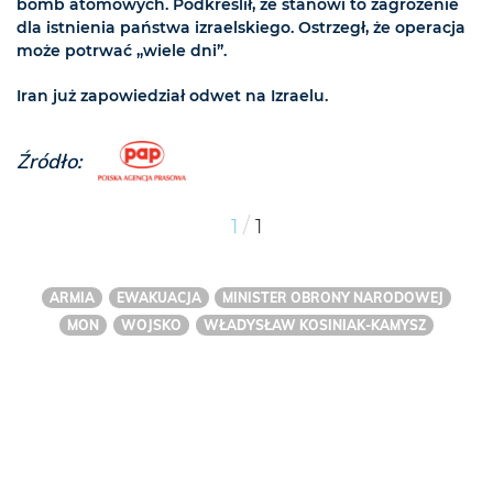
bomb atomowych. Podkreślił, że stanowi to zagrożenie
dla istnienia państwa izraelskiego. Ostrzegł, że operacja
może potrwać „wiele dni”.
Iran już zapowiedział odwet na Izraelu.
Źródło:
/
1
1
ARMIA
EWAKUACJA
MINISTER OBRONY NARODOWEJ
MON
WOJSKO
WŁADYSŁAW KOSINIAK-KAMYSZ