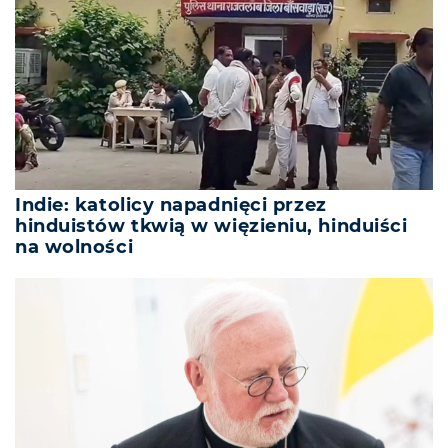
Indie: katolicy napadnięci przez
hinduistów tkwią w więzieniu, hinduiści
na wolności