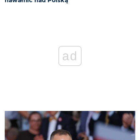
nawałnic nad Polską
ad