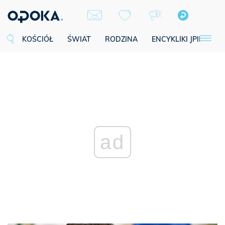
KOŚCIÓŁ
ŚWIAT
RODZINA
ENCYKLIKI JPII
SE
ad