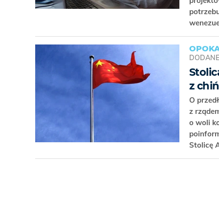
projekto
potrzebu
wenezue
OPOKA
DODAN
Stoli
z chi
O przed
z rządem
o woli 
poinfor
Stolicę