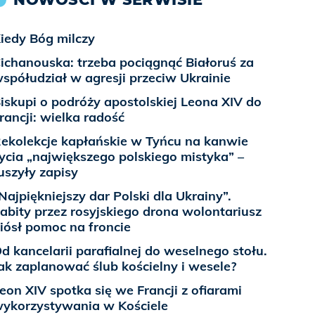
iedy Bóg milczy
ichanouska: trzeba pociągnąć Białoruś za
spółudział w agresji przeciw Ukrainie
iskupi o podróży apostolskiej Leona XIV do
rancji: wielka radość
ekolekcje kapłańskie w Tyńcu na kanwie
ycia „największego polskiego mistyka” –
uszyły zapisy
Najpiękniejszy dar Polski dla Ukrainy”.
abity przez rosyjskiego drona wolontariusz
iósł pomoc na froncie
d kancelarii parafialnej do weselnego stołu.
ak zaplanować ślub kościelny i wesele?
eon XIV spotka się we Francji z ofiarami
ykorzystywania w Kościele