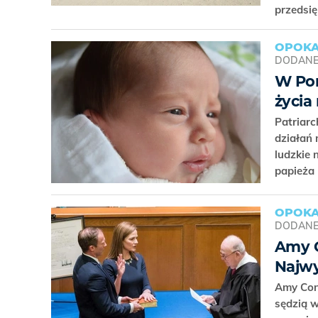
przedsi
OPOKA
DODAN
W Por
życia
Patriar
działań 
ludzkie 
papieża 
OPOKA
DODAN
Amy C
Najwy
Amy Con
sędzią 