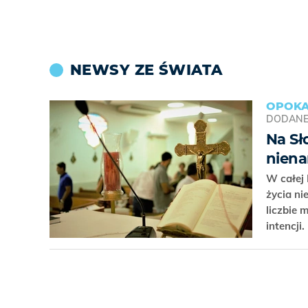
NEWSY ZE ŚWIATA
OPOKA
DODAN
Na Sł
niena
W całej 
życia ni
liczbie 
intencji.