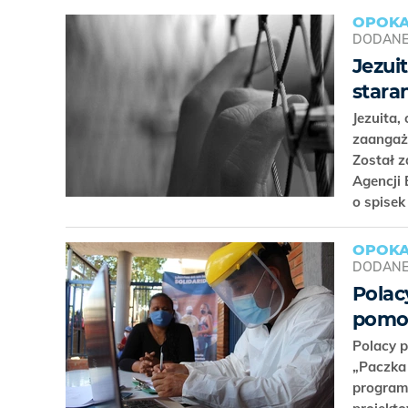
OPOKA
DODAN
Jezui
stara
Jezuita,
zaangaż
Został z
Agencji
o spisek
OPOKA
DODAN
Polac
pomo
Polacy p
„Paczka 
programu