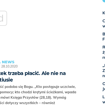
K
d
C
w
B
F
R
ż
r
 NEWS
„
E
28.10.2020
Z
ek trzeba płacić. Ale nie na
n
tiusie
O
ć podoba się Bogu. „Kto postępuje uczciwie,
J
pomocy; kto chodzi krętymi ścieżkami, wpada
L
– mówi Księga Przysłów (28,18). Wymóg
w
ci dotyczy wszystkich – również