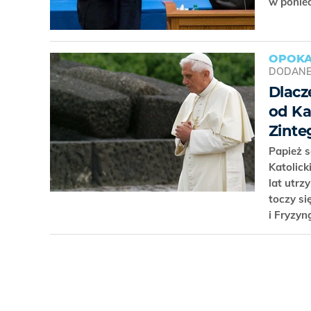
w ponied
OPOKA
DODAN
Dlacz
od Ka
Zinte
Papież s
Katolick
lat utrz
toczy si
i Fryzyn