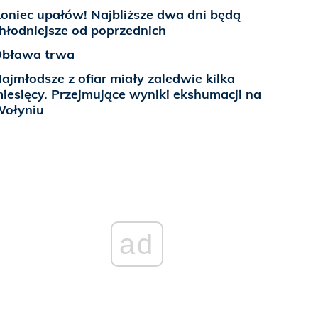
oniec upałów! Najbliższe dwa dni będą
hłodniejsze od poprzednich
bława trwa
ajmłodsze z ofiar miały zaledwie kilka
iesięcy. Przejmujące wyniki ekshumacji na
ołyniu
ad