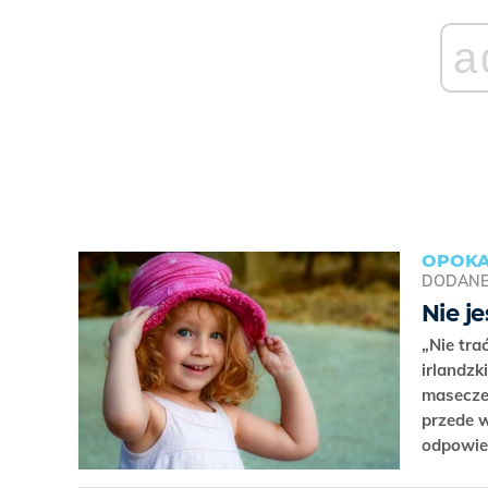
a
OPOKA
DODAN
Nie j
„Nie tra
irlandzk
masecze
przede w
odpowie