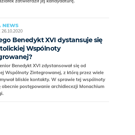
ziałek zatwierdził jej kandydaturę.
 NEWS
E
26.10.2020
ego Benedykt XVI dystansuje się
tolickiej Wspólnoty
growanej?
enior Benedykt XVI zdystansował się od
iej Wspólnoty Zintegrowanej, z którą przez wiele
ymywał bliskie kontakty. W sprawie tej wspólnoty
ę obecnie postępowanie archidiecezji Monachium
gi.