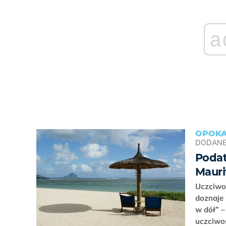
a
OPOKA
DODAN
Podat
Mauri
Uczciwoś
doznaje 
w dół” 
uczciwoś