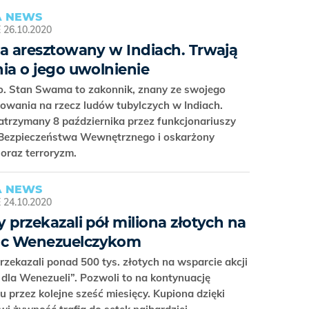
 NEWS
E
26.10.2020
ta aresztowany w Indiach. Trwają
nia o jego uwolnienie
 o. Stan Swama to zakonnik, znany ze swojego
owania na rzecz ludów tubylczych w Indiach.
atrzymany 8 października przez funkcjonariuszy
 Bezpieczeństwa Wewnętrznego i oskarżony
 oraz terroryzm.
 NEWS
E
24.10.2020
y przekazali pół miliona złotych na
c Wenezuelczykom
rzekazali ponad 500 tys. złotych na wsparcie akcji
dla Wenezueli”. Pozwoli to na kontynuację
 przez kolejne sześć miesięcy. Kupiona dzięki