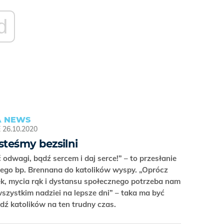
d
 NEWS
E
26.10.2020
esteśmy bezsilni
ć odwagi, bądź sercem i daj serce!” – to przesłanie
iego bp. Brennana do katolików wyspy. „Oprócz
k, mycia rąk i dystansu społecznego potrzeba nam
szystkim nadziei na lepsze dni” – taka ma być
dź katolików na ten trudny czas.