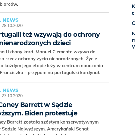
ębiorców.
K
c
 NEWS
O
E
28.10.2020
N
tugalii też wzywają do ochrony
m
 nienarodzonych dzieci
W
cha Lizbony kard. Manuel Clemente wzywa do
na rzecz ochrony życia nienarodzonych. Życie
na każdym jego etapie leży w centrum nauczania
Franciszka - przypomina portugalski kardynał.
 NEWS
E
27.10.2020
oney Barrett w Sądzie
ższym. Biden protestuje
ey Barrett została szóstym konserwatywnym
w Sądzie Najwyższym. Amerykański Senat