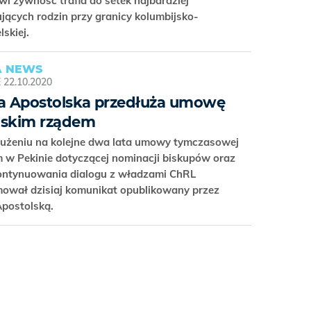
wi żywność trafia do setek najbardziej
jących rodzin przy granicy kolumbijsko-
lskiej.
 NEWS
E
22.10.2020
ca Apostolska przedłuża umowę
ńskim rządem
łużeniu na kolejne dwa lata umowy tymczasowej
 w Pekinie dotyczącej nominacji biskupów oraz
kontynuowania dialogu z władzami ChRL
mował dzisiaj komunikat opublikowany przez
 Apostolską.