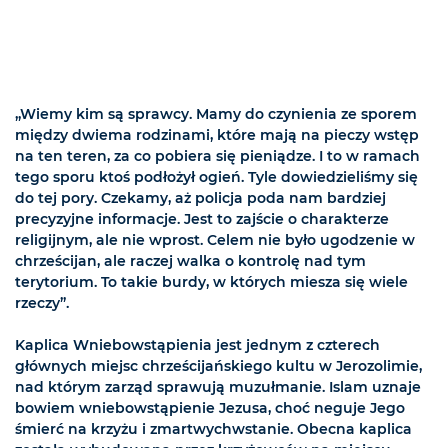
„Wiemy kim są sprawcy. Mamy do czynienia ze sporem
między dwiema rodzinami, które mają na pieczy wstęp
na ten teren, za co pobiera się pieniądze. I to w ramach
tego sporu ktoś podłożył ogień. Tyle dowiedzieliśmy się
do tej pory. Czekamy, aż policja poda nam bardziej
precyzyjne informacje. Jest to zajście o charakterze
religijnym, ale nie wprost. Celem nie było ugodzenie w
chrześcijan, ale raczej walka o kontrolę nad tym
terytorium. To takie burdy, w których miesza się wiele
rzeczy”.
Kaplica Wniebowstąpienia jest jednym z czterech
głównych miejsc chrześcijańskiego kultu w Jerozolimie,
nad którym zarząd sprawują muzułmanie. Islam uznaje
bowiem wniebowstąpienie Jezusa, choć neguje Jego
śmierć na krzyżu i zmartwychwstanie. Obecna kaplica