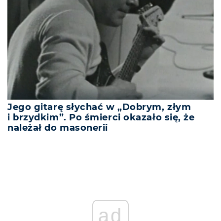
Jego gitarę słychać w „Dobrym, złym
i brzydkim”. Po śmierci okazało się, że
należał do masonerii
ad