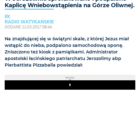
Kaplicę Wniebowstąpienia na Górze Oliwnej.
EK
RADIO WATYKAŃSKIE
DODANE 11.03.2017 08:44
Na znajdującej się w świątyni skale, z której Jezus miał
wstąpić do nieba, podpalono samochodową oponę.
Zniszczono też kiosk z pamiątkami. Administrator
apostolski łacińskiego patriarchatu Jerozolimy abp
Pierbattista Pizzaballa powiedział:
REKLAMA
Play