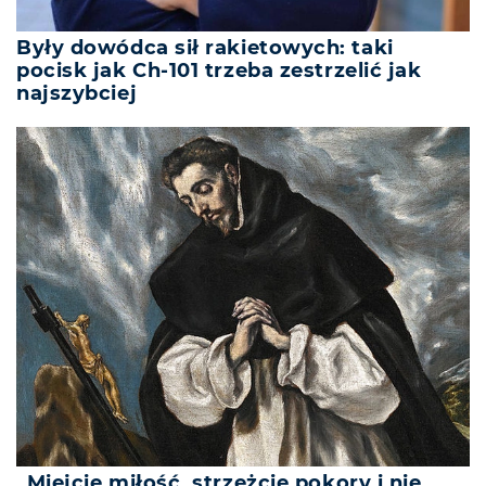
Były dowódca sił rakietowych: taki
pocisk jak Ch-101 trzeba zestrzelić jak
najszybciej
„Miejcie miłość, strzeżcie pokory i nie