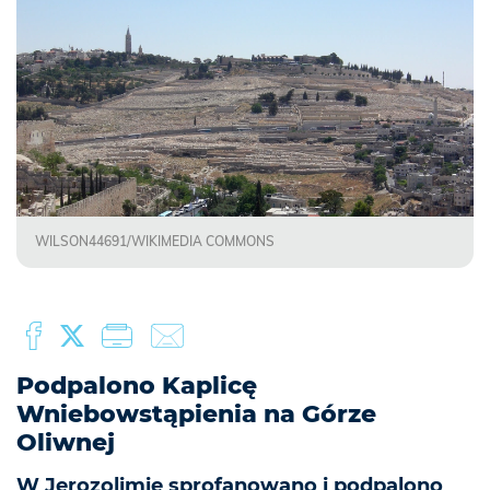
WILSON44691/WIKIMEDIA COMMONS
Podpalono Kaplicę
Wniebowstąpienia na Górze
Oliwnej
W Jerozolimie sprofanowano i podpalono