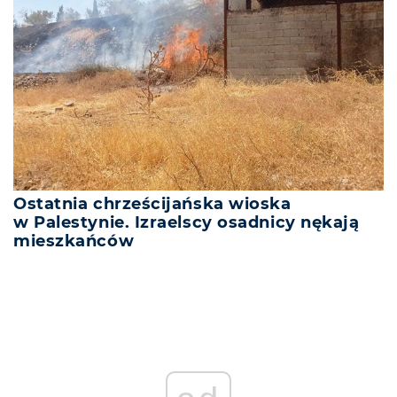
Ostatnia chrześcijańska wioska
w Palestynie. Izraelscy osadnicy nękają
mieszkańców