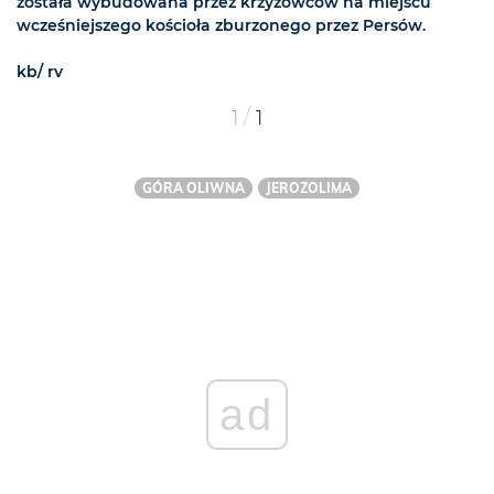
została wybudowana przez krzyżowców na miejscu
wcześniejszego kościoła zburzonego przez Persów.
kb/ rv
/
1
1
GÓRA OLIWNA
JEROZOLIMA
ad