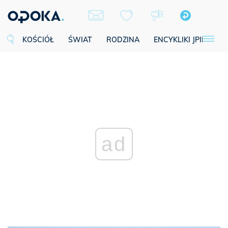
KOŚCIÓŁ
ŚWIAT
RODZINA
ENCYKLIKI JPII
SE
ad