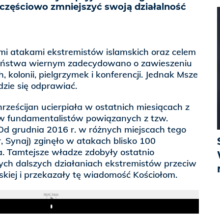
 częściowo zmniejszyć swoją działalność
 atakami ekstremistów islamskich oraz celem
eństwa wiernym zadecydowano o zawieszeniu
kolonii, pielgrzymek i konferencji. Jednak Msze
zie się odprawiać.
rześcijan ucierpiała w ostatnich miesiącach z
w fundamentalistów powiązanych z tzw.
d grudnia 2016 r. w różnych miejscach tego
r, Synaj) zginęło w atakach blisko 100
 Tamtejsze władze zdobyły ostatnio
ych dalszych działaniach ekstremistów przeciw
ńskiej i przekazały tę wiadomość Kościołom.
REKLAMA
Play