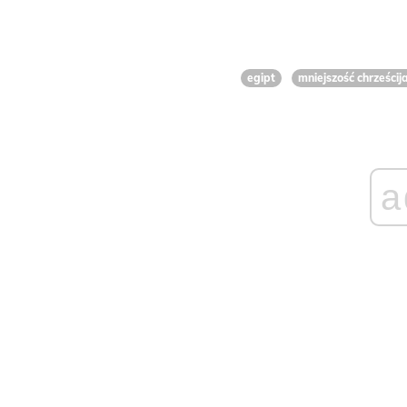
egipt
mniejszość chrześcij
a