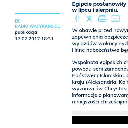
Egipcie postanowiły
w lipcu i sierpniu.
EK
RADIO WATYKAŃSKIE
W obawie przed nowymi
publikacja
zapewnienia bezpiecz
17.07.2017 18:31
wyjazdów wakacyjnych, 
i inne nabożeństwa będ
Wspólnota egipskich ch
powodu serii zamachó
Państwem Islamskim. O
kraju (Aleksandria, Kai
wyznawców Chrystusa.
informacje o planowan
mniejszości chrześcija