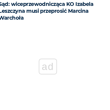
Sąd: wiceprzewodnicząca KO Izabela
Leszczyna musi przeprosić Marcina
Warchoła
ad