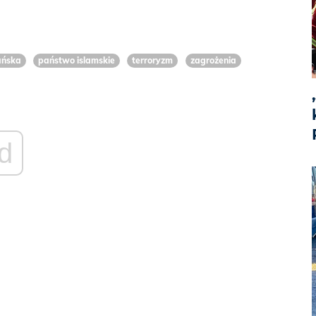
ańska
państwo islamskie
terroryzm
zagrożenia
d