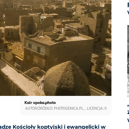
Kair opoka.photo
AUTOR/ŹRÓDŁO: PHOTOGENICA.PL, , LICENCJA: 0
dze Kościoły koptyjski i ewangelicki w