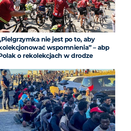
„Pielgrzymka nie jest po to, aby
kolekcjonować wspomnienia” – abp
Polak o rekolekcjach w drodze