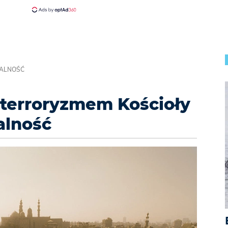
ŁALNOŚĆ
 terroryzmem Kościoły
alność