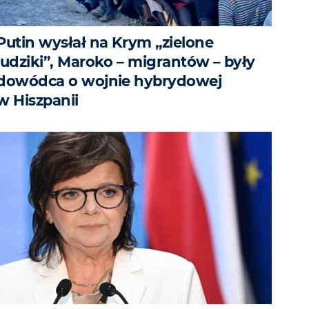
Putin wysłał na Krym „zielone
ludziki”, Maroko – migrantów – były
dowódca o wojnie hybrydowej
w Hiszpanii