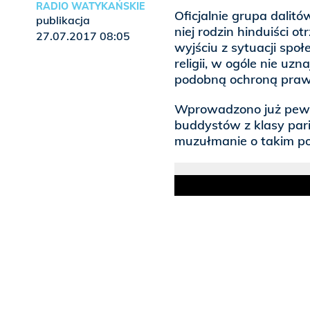
RADIO WATYKAŃSKIE
Oficjalnie grupa dalitó
publikacja
niej rodzin hinduiści o
27.07.2017 08:05
wyjściu z sytuacji sp
religii, w ogóle nie uz
podobną ochroną prawn
Wprowadzono już pewn
buddystów z klasy pari
muzułmanie o takim po