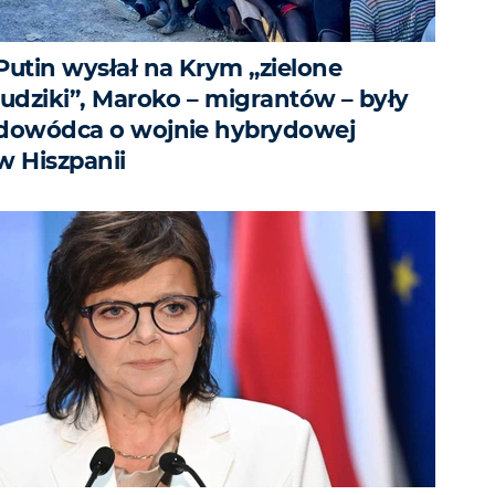
Putin wysłał na Krym „zielone
ludziki”, Maroko – migrantów – były
dowódca o wojnie hybrydowej
w Hiszpanii