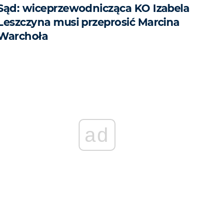
Sąd: wiceprzewodnicząca KO Izabela
Leszczyna musi przeprosić Marcina
Warchoła
ad