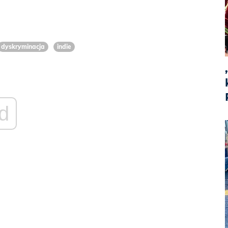
dyskryminacja
indie
d