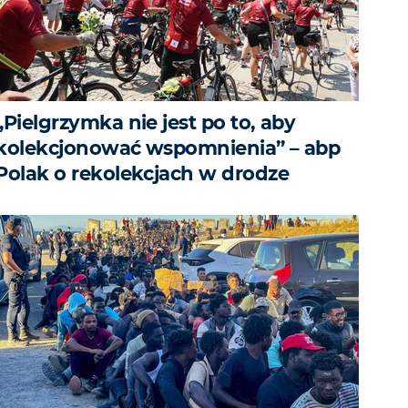
„Pielgrzymka nie jest po to, aby
kolekcjonować wspomnienia” – abp
Polak o rekolekcjach w drodze