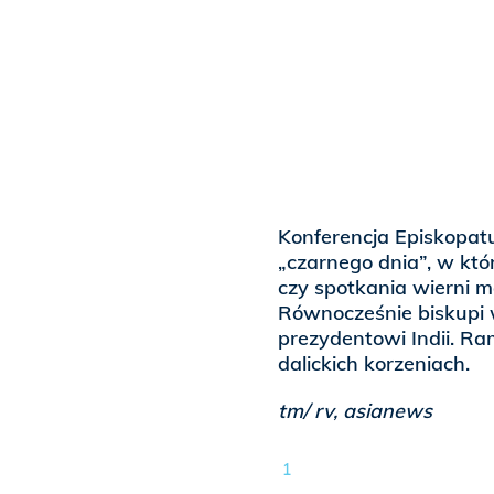
Konferencja Episkopatu
„czarnego dnia”, w kt
czy spotkania wierni mo
Równocześnie biskupi 
prezydentowi Indii. Ra
dalickich korzeniach.
tm/ rv, asianews
1