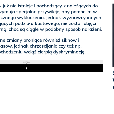
w już nie istnieje i pochodzący z należących do
trzymują specjalne przywileje, aby pomóc im w
ołecznego wykluczenia. Jednak wyznawcy innych
nających podziału kastowego, nie zostali objęci
ą, choć są ciągle w podobny sposób narażeni.
e zmiany broniące również sikhów i
asów, jednak chrześcijanie czy też np.
chodzeniu wciąż cierpią dyskryminację.
REKLAMA
Play