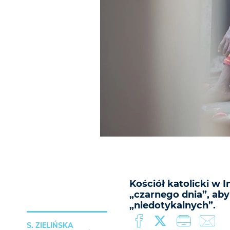
Kościół katolicki w 
„czarnego dnia”, aby 
„niedotykalnych”.
S. ZIELIŃSKA