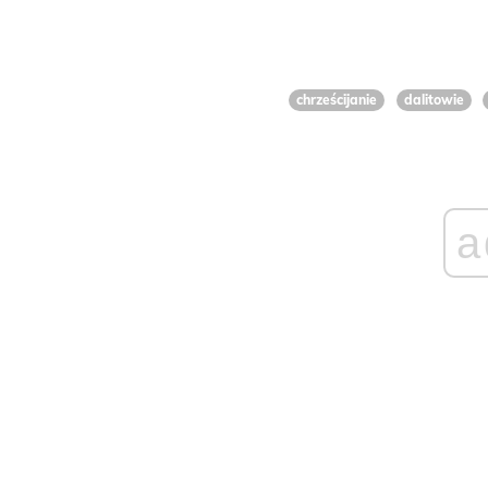
chrześcijanie
dalitowie
a