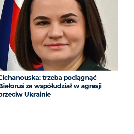
Cichanouska: trzeba pociągnąć
Białoruś za współudział w agresji
przeciw Ukrainie