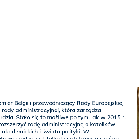
emier Belgii i przewodniczący Rady Europejskiej
 rady administracyjnej, która zarządza
erdzia. Stało się to możliwe po tym, jak w 2015 r.
rozszerzyć radę administracyjną o katolików
 akademickich i świata polityki. W
wej radzie jest tylko trzech braci, a sześciu