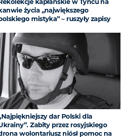
Rekolekcje kapłańskie w Tyńcu na
kanwie życia „największego
polskiego mistyka” – ruszyły zapisy
„Najpiękniejszy dar Polski dla
Ukrainy”. Zabity przez rosyjskiego
drona wolontariusz niósł pomoc na