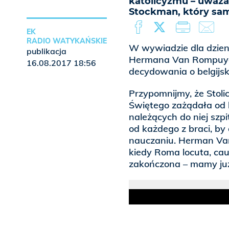
katolicyzmu – uważa
Stockman, który sam
EK
RADIO WATYKAŃSKIE
W wywiadzie dla dzienn
publikacja
Hermana Van Rompuya,
16.08.2017 18:56
decydowania o belgijsk
Przypomnijmy, że Stoli
Świętego zażądała od be
należących do niej szp
od każdego z braci, by
nauczaniu. Herman Va
kiedy Roma locuta, cau
zakończona – mamy ju