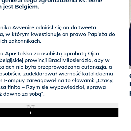
 generał tego zgromadzenia ks. Rene
 jest Belgiem.
ika Avvenire odniósł się on do tweeta
 w którym kwestionuje on prawo Papieża do
ich zakonnikach.
ca Apostolska za osobistą aprobatą Ojca
lgijskiej prowincji Braci Miłosierdzia, aby w
italach nie była przeprowadzana eutanazja, a
 osobiście zadeklarował wierność katolickiemu
n Rompuy zareagował na to słowami: „Czasy,
sa finita – Rzym się wypowiedział, sprawa
ż dawno za sobą”.
REKLAMA
Play