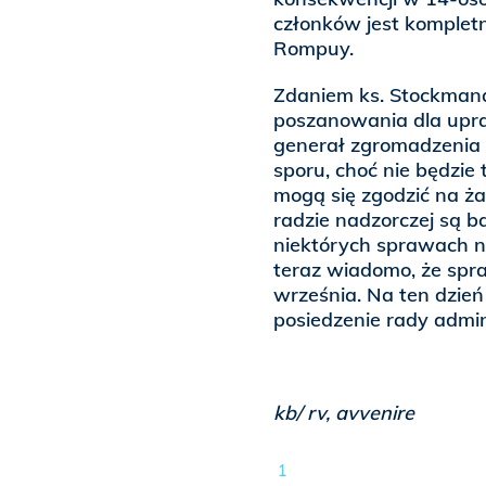
członków jest komplet
Rompuy.
Zdaniem ks. Stockmana
poszanowania dla upraw
generał zgromadzenia 
sporu, choć nie będzie
mogą się zgodzić na ża
radzie nadzorczej są b
niektórych sprawach na
teraz wiadomo, że spra
września. Na ten dzień
posiedzenie rady admin
kb/ rv, avvenire
1