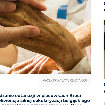
MAXLKT/PIXABAY/LICENCJA CC0
zanie eutanazji w placówkach Braci
ekwencja silnej sekularyzacji belgijskiego