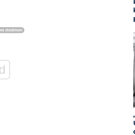
ene stockman
d