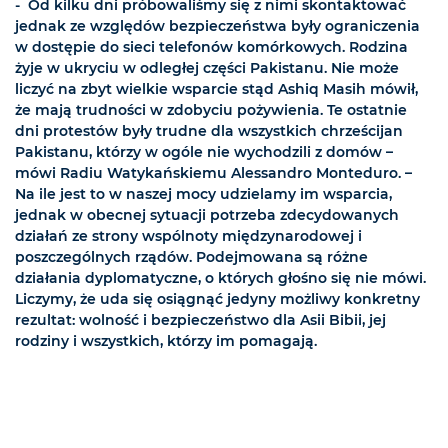
- Od kilku dni próbowaliśmy się z nimi skontaktować
jednak ze względów bezpieczeństwa były ograniczenia
w dostępie do sieci telefonów komórkowych. Rodzina
żyje w ukryciu w odległej części Pakistanu. Nie może
liczyć na zbyt wielkie wsparcie stąd Ashiq Masih mówił,
że mają trudności w zdobyciu pożywienia. Te ostatnie
dni protestów były trudne dla wszystkich chrześcijan
Pakistanu, którzy w ogóle nie wychodzili z domów –
mówi Radiu Watykańskiemu Alessandro Monteduro. –
Na ile jest to w naszej mocy udzielamy im wsparcia,
jednak w obecnej sytuacji potrzeba zdecydowanych
działań ze strony wspólnoty międzynarodowej i
poszczególnych rządów. Podejmowana są różne
działania dyplomatyczne, o których głośno się nie mówi.
Liczymy, że uda się osiągnąć jedyny możliwy konkretny
rezultat: wolność i bezpieczeństwo dla Asii Bibii, jej
rodziny i wszystkich, którzy im pomagają.