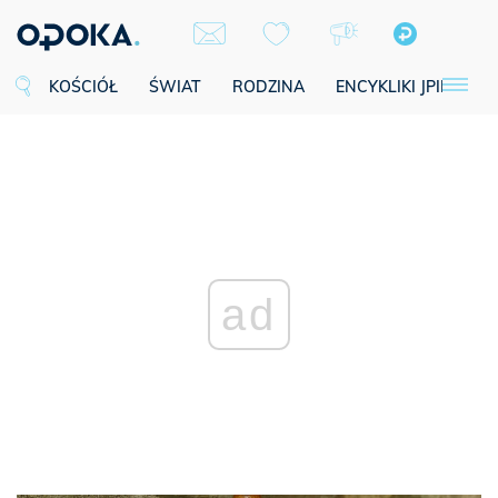
KOŚCIÓŁ
ŚWIAT
RODZINA
ENCYKLIKI JPII
SE
ad