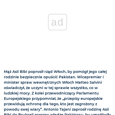
ad
Mąż Asii Bibi poprosił rząd Włoch, by pomógł jego całej
rodzinie bezpiecznie opuścić Pakistan. Wicepremier i
minister spraw wewnętrznych Włoch Matteo Salvini
oświadczył, że uczyni w tej sprawie wszystko, co w
ludzkiej mocy. Z kolei przewodniczący Parlamentu
Europejskiego przypomniał, że „przepisy europejskie
przewidują ochronę dla tego, kto jest zagrożony z
powodu swej wiary”. Antonio Tajani zaprosił rodzinę Asii
Bibi do Brukseli prosząc władze Pakistanu, by umożliwiły