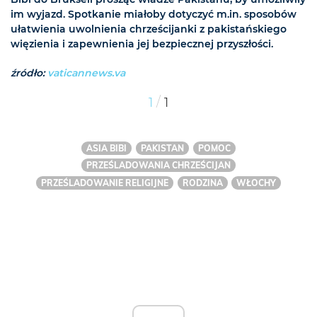
im wyjazd. Spotkanie miałoby dotyczyć m.in. sposobów
ułatwienia uwolnienia chrześcijanki z pakistańskiego
więzienia i zapewnienia jej bezpiecznej przyszłości.
źródło:
vaticannews.va
/
1
1
ASIA BIBI
PAKISTAN
POMOC
PRZEŚLADOWANIA CHRZEŚCIJAN
PRZEŚLADOWANIE RELIGIJNE
RODZINA
WŁOCHY