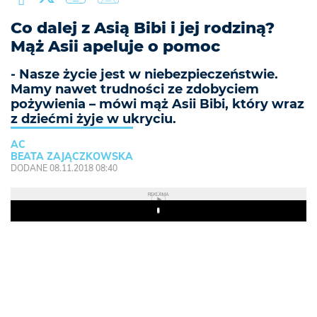
Co dalej z Asią Bibi i jej rodziną?
Mąż Asii apeluje o pomoc
- Nasze życie jest w niebezpieczeństwie.
Mamy nawet trudności ze zdobyciem
pożywienia – mówi mąż Asii Bibi, który wraz
z dziećmi żyje w ukryciu.
AC
BEATA ZAJĄCZKOWSKA
DODANE 08.11.2018 08:40
REKLAMA
Play