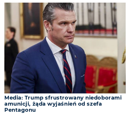
Media: Trump sfrustrowany niedoborami
amunicji, żąda wyjaśnień od szefa
Pentagonu
REKLAMA