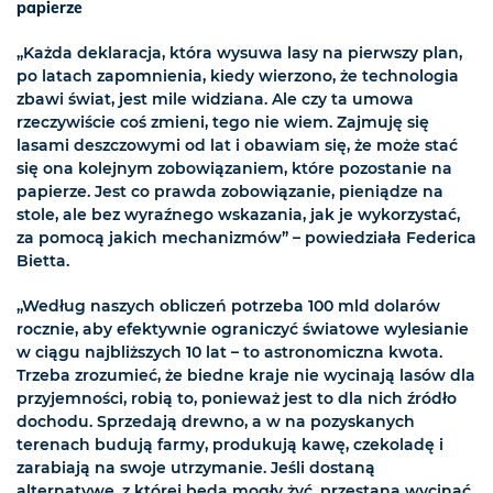
papierze
„Każda deklaracja, która wysuwa lasy na pierwszy plan,
po latach zapomnienia, kiedy wierzono, że technologia
zbawi świat, jest mile widziana. Ale czy ta umowa
rzeczywiście coś zmieni, tego nie wiem. Zajmuję się
lasami deszczowymi od lat i obawiam się, że może stać
się ona kolejnym zobowiązaniem, które pozostanie na
papierze. Jest co prawda zobowiązanie, pieniądze na
stole, ale bez wyraźnego wskazania, jak je wykorzystać,
za pomocą jakich mechanizmów” – powiedziała Federica
Bietta.
„Według naszych obliczeń potrzeba 100 mld dolarów
rocznie, aby efektywnie ograniczyć światowe wylesianie
w ciągu najbliższych 10 lat – to astronomiczna kwota.
Trzeba zrozumieć, że biedne kraje nie wycinają lasów dla
przyjemności, robią to, ponieważ jest to dla nich źródło
dochodu. Sprzedają drewno, a w na pozyskanych
terenach budują farmy, produkują kawę, czekoladę i
zarabiają na swoje utrzymanie. Jeśli dostaną
alternatywę, z której będą mogły żyć, przestaną wycinać