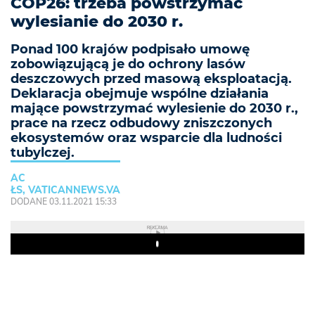
COP26: trzeba powstrzymać
wylesianie do 2030 r.
Ponad 100 krajów podpisało umowę
zobowiązującą je do ochrony lasów
deszczowych przed masową eksploatacją.
Deklaracja obejmuje wspólne działania
mające powstrzymać wylesienie do 2030 r.,
prace na rzecz odbudowy zniszczonych
ekosystemów oraz wsparcie dla ludności
tubylczej.
AC
ŁS, VATICANNEWS.VA
DODANE 03.11.2021 15:33
REKLAMA
Play