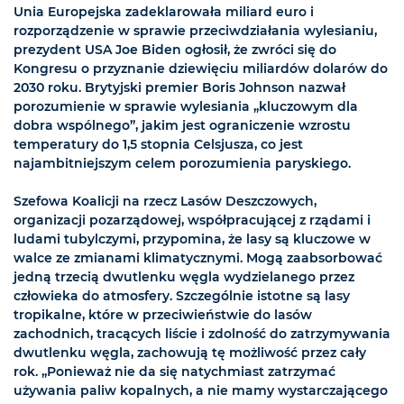
Unia Europejska zadeklarowała miliard euro i
rozporządzenie w sprawie przeciwdziałania wylesianiu,
prezydent USA Joe Biden ogłosił, że zwróci się do
Kongresu o przyznanie dziewięciu miliardów dolarów do
2030 roku. Brytyjski premier Boris Johnson nazwał
porozumienie w sprawie wylesiania „kluczowym dla
dobra wspólnego”, jakim jest ograniczenie wzrostu
temperatury do 1,5 stopnia Celsjusza, co jest
najambitniejszym celem porozumienia paryskiego.
Szefowa Koalicji na rzecz Lasów Deszczowych,
organizacji pozarządowej, współpracującej z rządami i
ludami tubylczymi, przypomina, że lasy są kluczowe w
walce ze zmianami klimatycznymi. Mogą zaabsorbować
jedną trzecią dwutlenku węgla wydzielanego przez
człowieka do atmosfery. Szczególnie istotne są lasy
tropikalne, które w przeciwieństwie do lasów
zachodnich, tracących liście i zdolność do zatrzymywania
dwutlenku węgla, zachowują tę możliwość przez cały
rok. „Ponieważ nie da się natychmiast zatrzymać
używania paliw kopalnych, a nie mamy wystarczającego