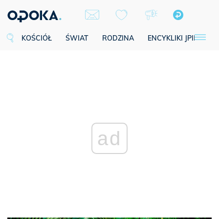
KOŚCIÓŁ
ŚWIAT
RODZINA
ENCYKLIKI JPII
SE
ad