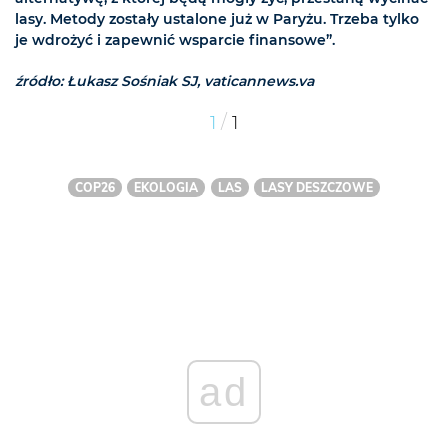
lasy. Metody zostały ustalone już w Paryżu. Trzeba tylko
je wdrożyć i zapewnić wsparcie finansowe”.
źródło: Łukasz Sośniak SJ, vaticannews.va
/
1
1
COP26
EKOLOGIA
LAS
LASY DESZCZOWE
ad