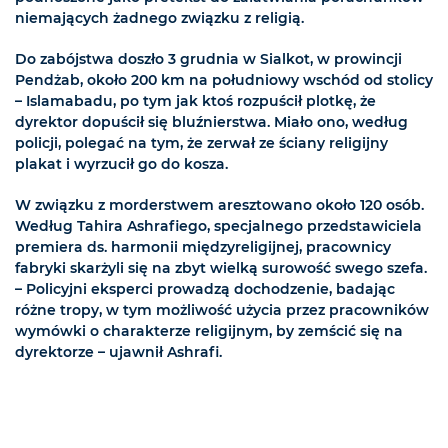
niemających żadnego związku z religią.
Do zabójstwa doszło 3 grudnia w Sialkot, w prowincji
Pendżab, około 200 km na południowy wschód od stolicy
– Islamabadu, po tym jak ktoś rozpuścił plotkę, że
dyrektor dopuścił się bluźnierstwa. Miało ono, według
policji, polegać na tym, że zerwał ze ściany religijny
plakat i wyrzucił go do kosza.
W związku z morderstwem aresztowano około 120 osób.
Według Tahira Ashrafiego, specjalnego przedstawiciela
premiera ds. harmonii międzyreligijnej, pracownicy
fabryki skarżyli się na zbyt wielką surowość swego szefa.
– Policyjni eksperci prowadzą dochodzenie, badając
różne tropy, w tym możliwość użycia przez pracowników
wymówki o charakterze religijnym, by zemścić się na
dyrektorze – ujawnił Ashrafi.