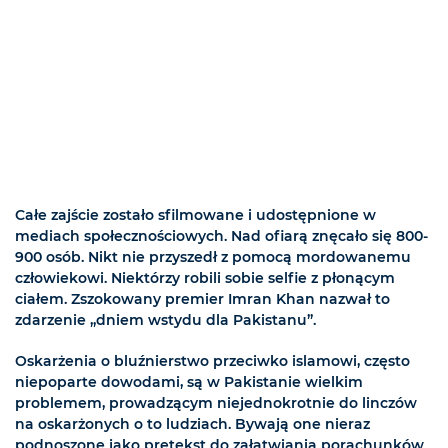
Całe zajście zostało sfilmowane i udostępnione w
mediach społecznościowych. Nad ofiarą znęcało się 800-
900 osób. Nikt nie przyszedł z pomocą mordowanemu
człowiekowi. Niektórzy robili sobie selfie z płonącym
ciałem. Zszokowany premier Imran Khan nazwał to
zdarzenie „dniem wstydu dla Pakistanu”.
Oskarżenia o bluźnierstwo przeciwko islamowi, często
niepoparte dowodami, są w Pakistanie wielkim
problemem, prowadzącym niejednokrotnie do linczów
na oskarżonych o to ludziach. Bywają one nieraz
podnoszone jako pretekst do załatwiania porachunków