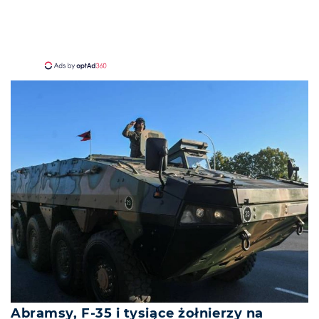
Abramsy, F-35 i tysiące żołnierzy na