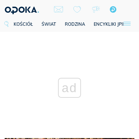
KOŚCIÓŁ
ŚWIAT
RODZINA
ENCYKLIKI JPII
SE
ad