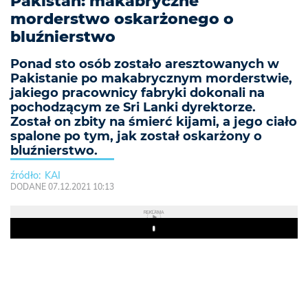
Pakistan: makabryczne
morderstwo oskarżonego o
bluźnierstwo
Ponad sto osób zostało aresztowanych w
Pakistanie po makabrycznym morderstwie,
jakiego pracownicy fabryki dokonali na
pochodzącym ze Sri Lanki dyrektorze.
Został on zbity na śmierć kijami, a jego ciało
spalone po tym, jak został oskarżony o
bluźnierstwo.
KAI
DODANE 07.12.2021 10:13
REKLAMA
Play