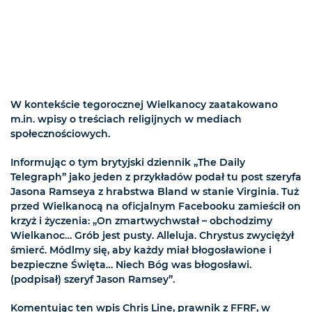
W kontekście tegorocznej Wielkanocy zaatakowano
m.in. wpisy o treściach religijnych w mediach
społecznościowych.
Informując o tym brytyjski dziennik „The Daily
Telegraph” jako jeden z przykładów podał tu post szeryfa
Jasona Ramseya z hrabstwa Bland w stanie Virginia. Tuż
przed Wielkanocą na oficjalnym Facebooku zamieścił on
krzyż i życzenia: „On zmartwychwstał – obchodzimy
Wielkanoc… Grób jest pusty. Alleluja. Chrystus zwyciężył
śmierć. Módlmy się, aby każdy miał błogosławione i
bezpieczne Święta… Niech Bóg was błogosławi.
(podpisał) szeryf Jason Ramsey”.
Komentując ten wpis Chris Line, prawnik z FFRF, w