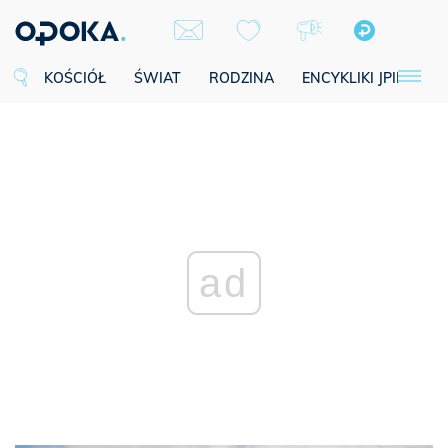
KOŚCIÓŁ
ŚWIAT
RODZINA
ENCYKLIKI JPII
SE
ad