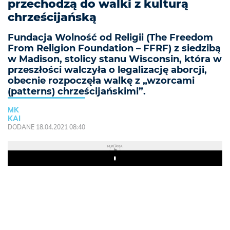
przechodzą do walki z kulturą
chrześcijańską
Fundacja Wolność od Religii (The Freedom
From Religion Foundation – FFRF) z siedzibą
w Madison, stolicy stanu Wisconsin, która w
przeszłości walczyła o legalizację aborcji,
obecnie rozpoczęła walkę z „wzorcami
(patterns) chrześcijańskimi”.
MK
KAI
DODANE 18.04.2021 08:40
REKLAMA
Play