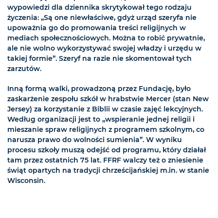
wypowiedzi dla dziennika skrytykował tego rodzaju
życzenia: „Są one niewłaściwe, gdyż urząd szeryfa nie
upoważnia go do promowania treści religijnych w
mediach społecznościowych. Można to robić prywatnie,
ale nie wolno wykorzystywać swojej władzy i urzędu w
takiej formie”. Szeryf na razie nie skomentował tych
zarzutów.
Inną formą walki, prowadzoną przez Fundację, było
zaskarżenie zespołu szkół w hrabstwie Mercer (stan New
Jersey) za korzystanie z Biblii w czasie zajęć lekcyjnych.
Według organizacji jest to „wspieranie jednej religii i
mieszanie spraw religijnych z programem szkolnym, co
narusza prawo do wolności sumienia”. W wyniku
procesu szkoły muszą odejść od programu, który działał
tam przez ostatnich 75 lat. FFRF walczy też o zniesienie
świąt opartych na tradycji chrześcijańskiej m.in. w stanie
Wisconsin.