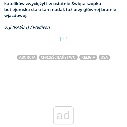
katolików zwyciężył i w ostatnie Święta szopka
betlejemska stała tam nadal, tuż przy głównej bramie
wjazdowej.
o. jj (KAI/DT) / Madison
/
1
1
ABORCJA
CHRZEŚCIJAŃSTWO
RELIGIA
USA
ad