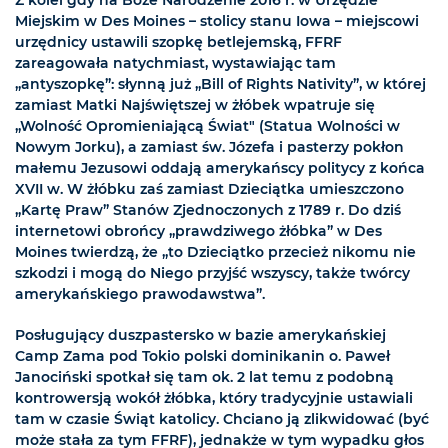
Z kolei gdy na Boże Narodzenie 2016 r. w Urzędzie
Miejskim w Des Moines – stolicy stanu Iowa – miejscowi
urzędnicy ustawili szopkę betlejemską, FFRF
zareagowała natychmiast, wystawiając tam
„antyszopkę”: słynną już „Bill of Rights Nativity”, w której
zamiast Matki Najświętszej w żłóbek wpatruje się
„Wolność Opromieniającą Świat" (Statua Wolności w
Nowym Jorku), a zamiast św. Józefa i pasterzy pokłon
małemu Jezusowi oddają amerykańscy politycy z końca
XVII w. W żłóbku zaś zamiast Dzieciątka umieszczono
„Kartę Praw” Stanów Zjednoczonych z 1789 r. Do dziś
internetowi obrońcy „prawdziwego żłóbka” w Des
Moines twierdzą, że „to Dzieciątko przecież nikomu nie
szkodzi i mogą do Niego przyjść wszyscy, także twórcy
amerykańskiego prawodawstwa”.
Posługujący duszpastersko w bazie amerykańskiej
Camp Zama pod Tokio polski dominikanin o. Paweł
Janociński spotkał się tam ok. 2 lat temu z podobną
kontrowersją wokół żłóbka, który tradycyjnie ustawiali
tam w czasie Świąt katolicy. Chciano ją zlikwidować (być
może stała za tym FFRF), jednakże w tym wypadku głos