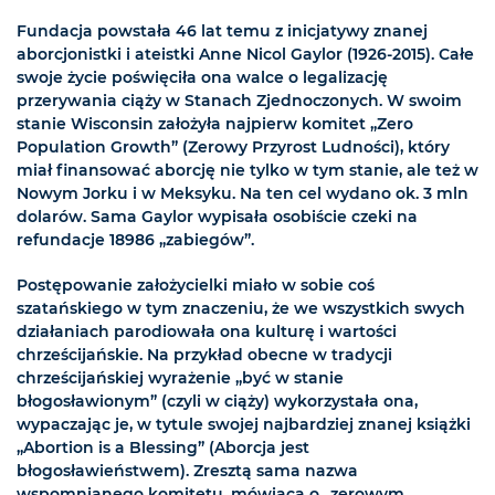
Fundacja powstała 46 lat temu z inicjatywy znanej
aborcjonistki i ateistki Anne Nicol Gaylor (1926-2015). Całe
swoje życie poświęciła ona walce o legalizację
przerywania ciąży w Stanach Zjednoczonych. W swoim
stanie Wisconsin założyła najpierw komitet „Zero
Population Growth” (Zerowy Przyrost Ludności), który
miał finansować aborcję nie tylko w tym stanie, ale też w
Nowym Jorku i w Meksyku. Na ten cel wydano ok. 3 mln
dolarów. Sama Gaylor wypisała osobiście czeki na
refundacje 18986 „zabiegów”.
Postępowanie założycielki miało w sobie coś
szatańskiego w tym znaczeniu, że we wszystkich swych
działaniach parodiowała ona kulturę i wartości
chrześcijańskie. Na przykład obecne w tradycji
chrześcijańskiej wyrażenie „być w stanie
błogosławionym” (czyli w ciąży) wykorzystała ona,
wypaczając je, w tytule swojej najbardziej znanej książki
„Abortion is a Blessing” (Aborcja jest
błogosławieństwem). Zresztą sama nazwa
wspomnianego komitetu, mówiąca o „zerowym