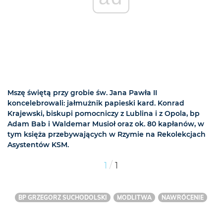
Mszę świętą przy grobie św. Jana Pawła II
koncelebrowali: jałmużnik papieski kard. Konrad
Krajewski, biskupi pomocniczy z Lublina i z Opola, bp
Adam Bab i Waldemar Musioł oraz ok. 80 kapłanów, w
tym księża przebywających w Rzymie na Rekolekcjach
Asystentów KSM.
/
1
1
BP GRZEGORZ SUCHODOLSKI
MODLITWA
NAWRÓCENIE