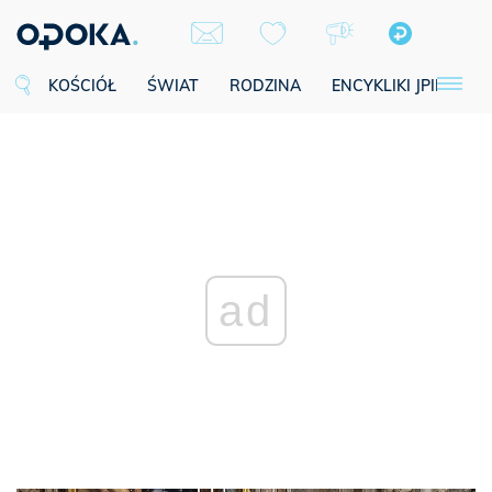
KOŚCIÓŁ
ŚWIAT
RODZINA
ENCYKLIKI JPII
SE
ad