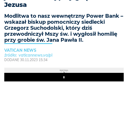
Jezusa
Modlitwa to nasz wewnętrzny Power Bank –
wskazał biskup pomocniczy siedlecki
Grzegorz Suchodolski, który dziś
przewodniczył Mszy św. i wygłosił homilię
przy grobie św. Jana Pawła II.
VATICAN NEWS
vaticannews.va/pl
DODANE 30.11.2023 15:34
REKLAMA
Play