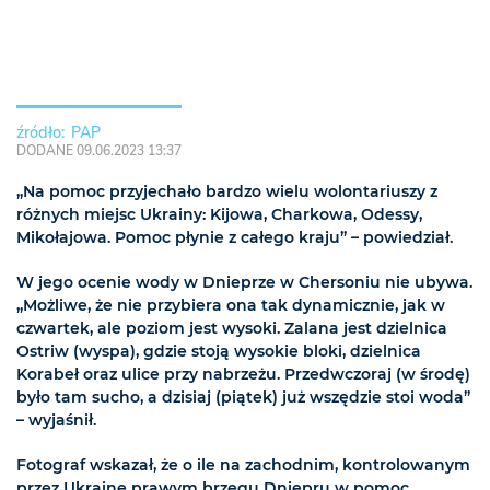
PAP
DODANE 09.06.2023 13:37
„Na pomoc przyjechało bardzo wielu wolontariuszy z
różnych miejsc Ukrainy: Kijowa, Charkowa, Odessy,
Mikołajowa. Pomoc płynie z całego kraju” – powiedział.
W jego ocenie wody w Dnieprze w Chersoniu nie ubywa.
„Możliwe, że nie przybiera ona tak dynamicznie, jak w
czwartek, ale poziom jest wysoki. Zalana jest dzielnica
Ostriw (wyspa), gdzie stoją wysokie bloki, dzielnica
Korabeł oraz ulice przy nabrzeżu. Przedwczoraj (w środę)
było tam sucho, a dzisiaj (piątek) już wszędzie stoi woda”
– wyjaśnił.
Fotograf wskazał, że o ile na zachodnim, kontrolowanym
przez Ukrainę prawym brzegu Dniepru w pomoc