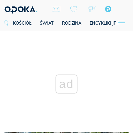
KOŚCIÓŁ
ŚWIAT
RODZINA
ENCYKLIKI JPII
SE
ad