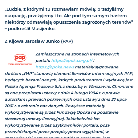
„Ludzie, z którymi tu rozmawiam mówią: przeżyliśmy
okupację, przeżyjemy i to. Ale pod tym samym hasłem
niektórzy odmawiają opuszczenia zagrożonych terenów”
– podkreślił Musijenko.
Z Kijowa Jarosław Junko (PAP)
Zamieszczone na stronach internetowych
portalu
https://opoka.org.pl/
i
https://opoka.news
materiały sygnowane
skrótem „PAP" stanowią element Serwisów Informacyjnych PAP,
będących bazami danych, których producentem i wydawcą jest
Polska Agencja Prasowa S.A. z siedzibą w Warszawie. Chronione
są one przepisami ustawy z dnia 4 lutego 1994 r. o prawie
autorskim i prawach pokrewnych oraz ustawy z dnia 27 lipca
2001 r. o ochronie baz danych. Powyższe materiały
wykorzystywane są przez Fundację Opoka na podstawie
stosownej umowy licencyjnej. Jakiekolwiek ich
wykorzystywanie przez użytkowników portalu, poza
przewidzianymi przez przepisy prawa wyjątkami, w