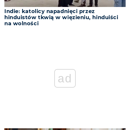
Indie: katolicy napadnięci przez
hinduistów tkwią w więzieniu, hinduiści
na wolności
ad