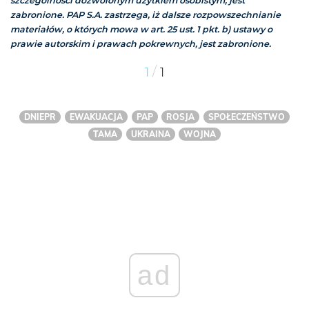
szczególności dozwolonym użytkiem osobistym, jest
zabronione. PAP S.A. zastrzega, iż dalsze rozpowszechnianie
materiałów, o których mowa w art. 25 ust. 1 pkt. b) ustawy o
prawie autorskim i prawach pokrewnych, jest zabronione.
/
1
1
DNIEPR
EWAKUACJA
PAP
ROSJA
SPOŁECZEŃSTWO
TAMA
UKRAINA
WOJNA
ad