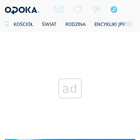
KOŚCIÓŁ
ŚWIAT
RODZINA
ENCYKLIKI JPII
SE
ad