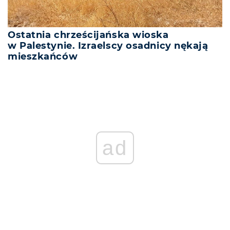
Ostatnia chrześcijańska wioska
w Palestynie. Izraelscy osadnicy nękają
mieszkańców
ad