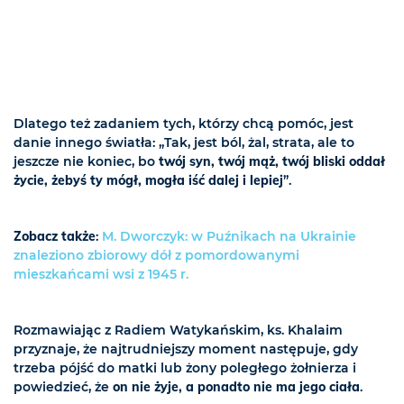
Dlatego też zadaniem tych, którzy chcą pomóc, jest
danie innego światła: „Tak, jest ból, żal, strata, ale to
jeszcze nie koniec, bo
twój syn, twój mąż, twój bliski oddał
życie, żebyś ty mógł, mogła iść dalej i lepiej
”.
Zobacz także
:
M. Dworczyk: w Puźnikach na Ukrainie
znaleziono zbiorowy dół z pomordowanymi
mieszkańcami wsi z 1945 r.
Rozmawiając z Radiem Watykańskim, ks. Khalaim
przyznaje, że najtrudniejszy moment następuje, gdy
trzeba pójść do matki lub żony poległego żołnierza i
powiedzieć, że
on nie żyje, a ponadto nie ma jego ciała
.