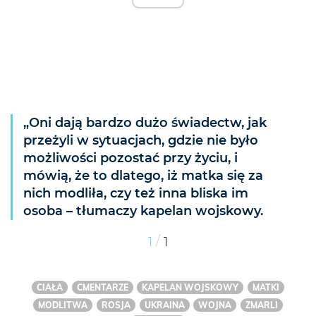
„Oni dają bardzo dużo świadectw, jak
przeżyli w sytuacjach, gdzie nie było
możliwości pozostać przy życiu, i
mówią, że to dlatego, iż matka się za
nich modliła, czy też inna bliska im
osoba – tłumaczy kapelan wojskowy.
/
1
1
CIAŁA
CMENTARZE
KAPELAN WOJSKOWY
MATKI
MODLITWA
ROSJA
UKRAINA
WOJNA
ZMARLI