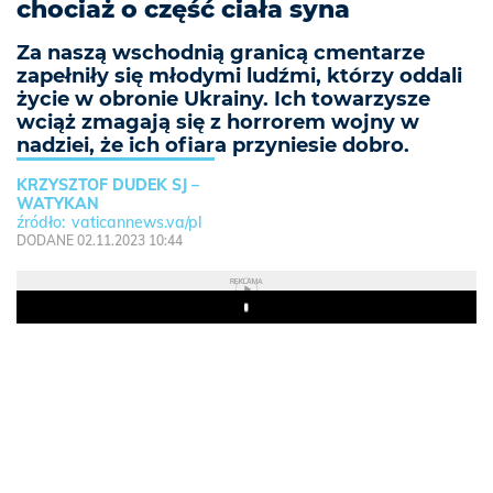
chociaż o część ciała syna
Za naszą wschodnią granicą cmentarze
zapełniły się młodymi ludźmi, którzy oddali
życie w obronie Ukrainy. Ich towarzysze
wciąż zmagają się z horrorem wojny w
nadziei, że ich ofiara przyniesie dobro.
KRZYSZTOF DUDEK SJ –
WATYKAN
vaticannews.va/pl
DODANE 02.11.2023 10:44
REKLAMA
Play