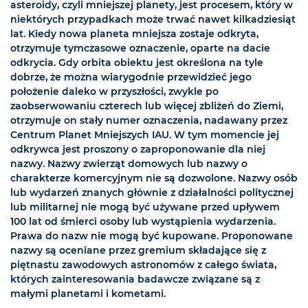
asteroidy, czyli mniejszej planety, jest procesem, który w
niektórych przypadkach może trwać nawet kilkadziesiąt
lat. Kiedy nowa planeta mniejsza zostaje odkryta,
otrzymuje tymczasowe oznaczenie, oparte na dacie
odkrycia. Gdy orbita obiektu jest określona na tyle
dobrze, że można wiarygodnie przewidzieć jego
położenie daleko w przyszłości, zwykle po
zaobserwowaniu czterech lub więcej zbliżeń do Ziemi,
otrzymuje on stały numer oznaczenia, nadawany przez
Centrum Planet Mniejszych IAU. W tym momencie jej
odkrywca jest proszony o zaproponowanie dla niej
nazwy. Nazwy zwierząt domowych lub nazwy o
charakterze komercyjnym nie są dozwolone. Nazwy osób
lub wydarzeń znanych głównie z działalności politycznej
lub militarnej nie mogą być używane przed upływem
100 lat od śmierci osoby lub wystąpienia wydarzenia.
Prawa do nazw nie mogą być kupowane. Proponowane
nazwy są oceniane przez gremium składające się z
piętnastu zawodowych astronomów z całego świata,
których zainteresowania badawcze związane są z
małymi planetami i kometami.