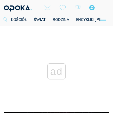
KOŚCIÓŁ
ŚWIAT
RODZINA
ENCYKLIKI JPII
SE
ad