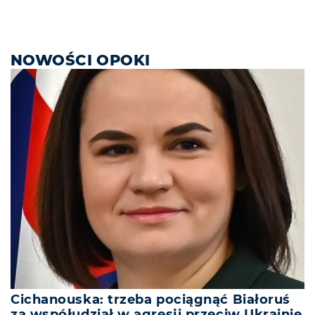
NOWOŚCI OPOKI
Cichanouska: trzeba pociągnąć Białoruś
za współudział w agresji przeciw Ukrainie