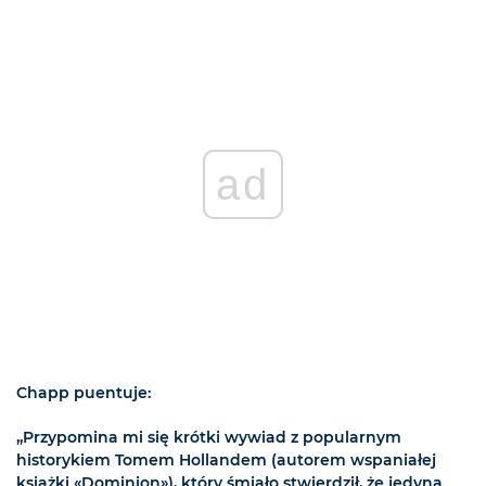
ad
Chapp puentuje:
„Przypomina mi się krótki wywiad z popularnym
historykiem Tomem Hollandem (autorem wspaniałej
książki «Dominion»), który śmiało stwierdził, że jedyną