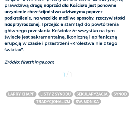
prawdziwą
drogą naprzód dla Kościoła jest ponowne
uczynienie chrześcijaństwa «dziwnym» poprzez
podkreślenie, na wszelkie możliwe sposoby, rzeczywistości
nadprzyrodzonej
. I przejście stamtąd do powtórzenia
głównego przesłania Kościoła: że wszystko na tym
świecie jest sakramentalną, ikoniczną i epifaniczną
erupcją w czasie i przestrzeni «Królestwa nie z tego
świata»”.
Źródło: firstthings.com
/
1
1
LARRY CHAPP
LISTY Z SYNODU
SEKULARYZACJA
SYNOD
TRADYCJONALIZM
ŚW. MONIKA