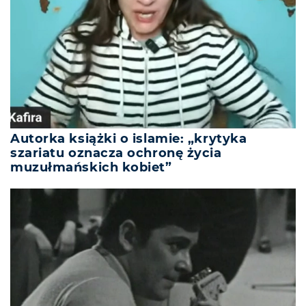
Autorka książki o islamie: „krytyka
szariatu oznacza ochronę życia
muzułmańskich kobiet”