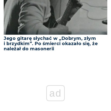
Jego gitarę słychać w „Dobrym, złym
i brzydkim”. Po śmierci okazało się, że
należał do masonerii
ad