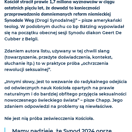
Kościół stracił prawie 1,7 miliona wyznawców w ciągu
ostatnich pięciu lat, że dowodzi to konieczności
przeprowadzenia domniemanych reform niemieckiej
Synodale Weg
(Drogi Synodalnej)” – pisze amerykański
teolog. W podobnym duchu co bp Bätzing wypowiadał
się na początku obecnej sesji Synodu diakon Geert De
Cubber z Belgii.
Zdaniem autora listu, używany w tej chwili slang
(towarzyszenie, przeżyte doświadczenia, kontekst,
słuchanie itp.) to w praktyce próba „ochrzczenia
rewolucji seksualnej”.
„Innymi słowy, jest to wezwanie do radykalnego odejścia
od odwiecznych nauk Kościoła opartych na prawie
naturalnym i do bardziej obfitego przyjęcia seksualności
nowoczesnego świeckiego świata” – pisze Chapp. Jego
zdaniem odpowiedzi na problemy są niewłaściwe.
Nie jest nią próba zeświecczenia Kościoła.
„Mamy nadzieję, że Synod 2024 oprze