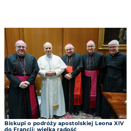
Biskupi o podróży apostolskiej Leona XIV
do Francji: wielka radość