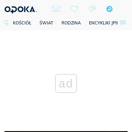
KOŚCIÓŁ
ŚWIAT
RODZINA
ENCYKLIKI JPII
SE
ad