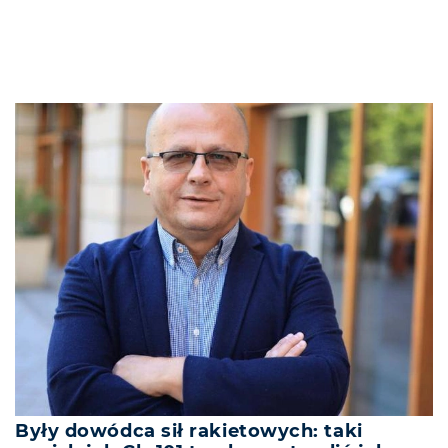
Były dowódca sił rakietowych: taki