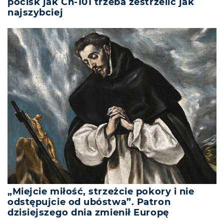
pocisk jak Ch-101 trzeba zestrzelić jak
najszybciej
„Miejcie miłość, strzeżcie pokory i nie
odstępujcie od ubóstwa”. Patron
dzisiejszego dnia zmienił Europę