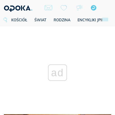
KOŚCIÓŁ
ŚWIAT
RODZINA
ENCYKLIKI JPII
SE
ad