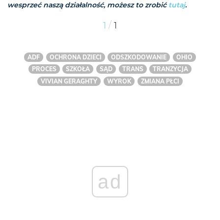
wesprzeć naszą działalność, możesz to zrobić
tutaj
.
/
1
1
ADF
OCHRONA DZIECI
ODSZKODOWANIE
OHIO
PROCES
SZKOŁA
SĄD
TRANS
TRANZYCJA
VIVIAN GERAGHTY
WYROK
ZMIANA PŁCI
ad